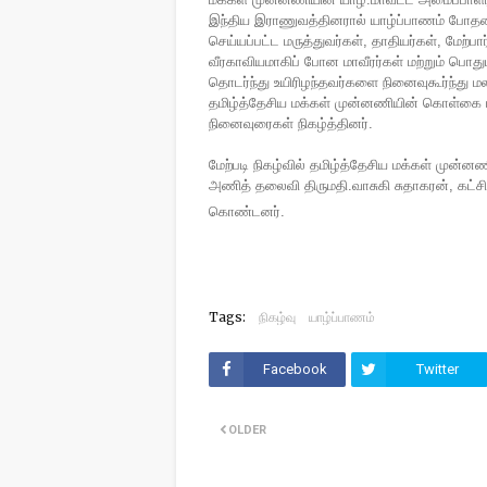
இந்திய இராணுவத்தினரால் யாழ்ப்பாணம் போதனா
செய்யப்பட்ட மருத்துவர்கள், தாதியர்கள், மேற்பா
வீரகாவியமாகிப் போன மாவீரர்கள்
மற்றும் பொத
தொடர்ந்து உயிரிழந்தவர்களை நினைவுகூர்ந்து மல
தமிழ்த்தேசிய மக்கள் முன்னணியின் கொள்கை ப
நினைவுரைகள் நிகழ்த்தினர்.
மேற்படி நிகழ்வில் தமிழ்த்தேசிய மக்கள் முன்
அணித் தலைவி திருமதி.வாசுகி சுதாகரன், கட்சிய
கொண்டனர்.
Tags:
நிகழ்வு
யாழ்ப்பாணம்
Facebook
Twitter
OLDER