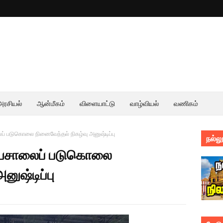
அரசியல்
ஆன்மீகம்
விளையாட்டு
வாழ்வியல்
வணிகம்
 படுகொலை நினைவேந்தல் நிகழ்வு அனுஷ்டிப்பு
நல்லூ
யசாலைப் படுகொலை
னுஷ்டிப்பு