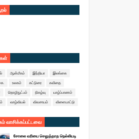
ூல்
ுகள்
ல்
ஆன்மீகம்
இந்தியா
இலங்கை
கை.
உலகம்
கட்டுரை
கவிதை
ா
தொழிநுட்பம்
நிகழ்வு
யாழ்ப்பாணம்
ம்
வாழ்வியல்
விவசாயம்
விளையாட்டு
ம் வாசிக்கப்பட்டவை
சோலை வரியை செலுத்தாத நெல்லியடி