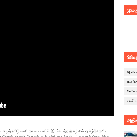
முகந
பிரிவ
அரசிய
இலங்
சினிம
வணிக
அதிக
ு. ஈழத்தமிழ்மணி தலைமையில் இடம்பெற்ற நிகழ்வில் தமிழ்த்தேசிய
 பொன் மாஸ்ரர் பொதுச் சுடர் ஏற்றி வைத்தார். அதனைத் தொடர்ந்து