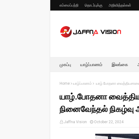
எம்மைப்பற்றி
தொடர்புக்கு
அறிவித்தல்கள்
முகப்பு
யாழ்ப்பாணம்
இலங்கை
Home
யாழ்ப்பாணம்
யாழ்.போதனா வைத்தியசாலைப்
யாழ்.போதனா வைத்தி
நினைவேந்தல் நிகழ்வு அ
Jaffna Vision
October 22, 2024