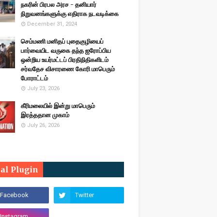
நகரின் பிரபல அரச - தனியார்
நிறுவனங்களுக்கு எதிராக நடவடிக்கை
December 31, 2024
செம்மணி மனிதப் புதைகுழியைப்
பார்வையிட வருகை தந்த ஐரோப்பிய
ஒன்றிய உயர்மட்டப் பிரதிநிதிகளிடம்
சர்வதேச விசாரணை கோரி மாபெரும்
போராட்டம்
July 23, 2026
கீரிமலையில் இன்று மாபெரும்
இரத்ததான முகாம்
July 26, 2026
ial Plugin