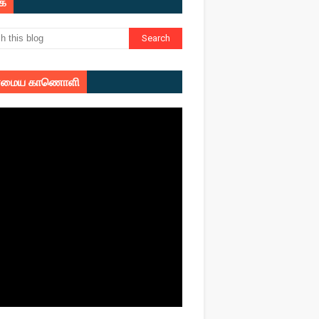
ுக
மைய காணொளி