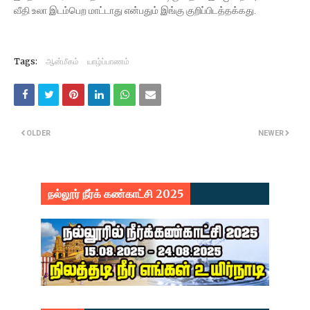
வீதி உலா இடம்பெற மாட்டாது என்பதும் இங்கு குறிப்பிடத்தக்கது.
Tags:
ஆன்மீகம்
யாழ்ப்பாணம்
OLDER
NEWER
நல்லூர் நீர்க் கண்காட்சி 2025