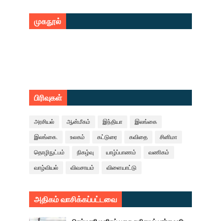
முகநூல்
பிரிவுகள்
அரசியல்
ஆன்மீகம்
இந்தியா
இலங்கை
இலங்கை.
உலகம்
கட்டுரை
கவிதை
சினிமா
தொழிநுட்பம்
நிகழ்வு
யாழ்ப்பாணம்
வணிகம்
வாழ்வியல்
விவசாயம்
விளையாட்டு
அதிகம் வாசிக்கப்பட்டவை