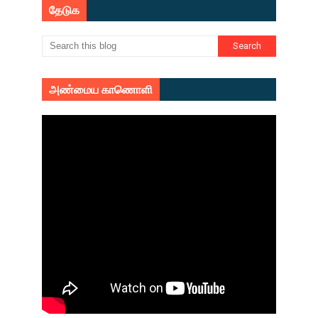
தேடுக
அண்மைய காணொளி