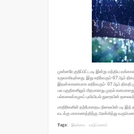
முன்னரே குறிப்பிட்டபடி இன்று மத்திய வங்கா
உருவாகியுள்ளது. இது
எதிர்வரும்-07 ஆம் திக
இதன்காரணமாக எதிர்வரும்- 07 ஆம் திகதி ம
பல பகுதிகளிலும் மிதமானது முதல் கனமானது 
பல்கலைக்கழகப் புவியியல் துறையின் தலைவர் ந
மாதிரிகளின் தற்போதைய நிலையின் படி இத் தா
வடக்கு மாகாணத்திற்கு அண்மித்து வருமென எதிர
Tags:
இலங்கை.
யாழ்ப்பாணம்