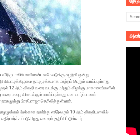
தேட
அண்
ள விரிகுடாவில் வளிமண்டல மேலடுக்கு சுழற்சி ஒன்று
தி வியாழக்கிழமை தாழமுக்கமாக மாற்றம் பெறும் வாய்ப்புள்ளது.
ுதல் 12 ஆம் திகதி வரை வடக்கு மற்றும் கிழக்கு மாகாணங்களின்
வரை மழை கிடைக்கும் வாய்ப்புள்ளது என யாழ்ப்பாணப்
ாகமுத்து பிரதீபராஜா தெரிவித்துள்ளார்.
ழமுக்கம் மேற்காக நகர்ந்து எதிர்வரும் 10 ஆம் திகதியளவில்
்பார்க்கப்படுகிறது எனவும் குறிப்பிட்டுள்ளார்.