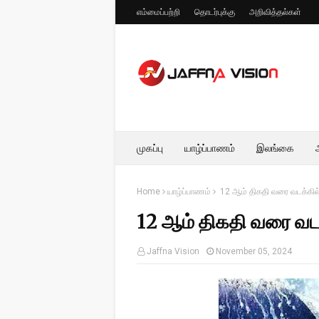
எம்மைப்பற்றி
தொடர்புக்கு
அறிவித்தல்கள்
முகப்பு
யாழ்ப்பாணம்
இலங்கை
Home
யாழ்ப்பாணம்
12 ஆம் திகதி வரை வடக்கி
12 ஆம் திகதி வரை வ
Jaffna Vision
November 05, 2024