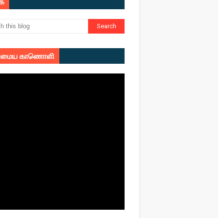
ுக
மைய காணொளி