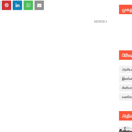
முகந
NEWER
பிரிவ
அரசிய
இலங்
சினிம
வணிக
அதிக