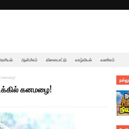
அரசியல்
ஆன்மீகம்
விளையாட்டு
வாழ்வியல்
வணிகம்
ல் கனமழை!
நல்லூ
டக்கில் கனமழை!