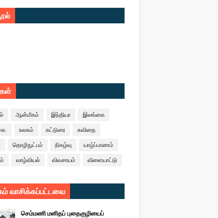
ூல்
ுகள்
ல்
ஆன்மீகம்
இந்தியா
இலங்கை
கை.
உலகம்
கட்டுரை
கவிதை
ா
தொழிநுட்பம்
நிகழ்வு
யாழ்ப்பாணம்
ம்
வாழ்வியல்
விவசாயம்
விளையாட்டு
ம் வாசிக்கப்பட்டவை
செம்மணி மனிதப் புதைகுழியைப்