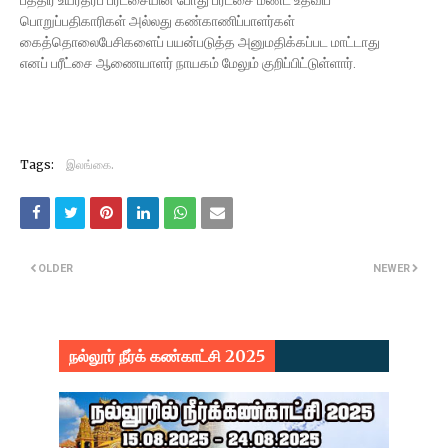
பத்திர உயர்தரப் பரீட்சையின் போது பரீட்சை மண்ட உதவிப்
பொறுப்பதிகாரிகள் அல்லது கண்காணிப்பாளர்கள்
கைத்தொலைபேசிகளைப் பயன்படுத்த அனுமதிக்கப்பட மாட்டாது
எனப் பரீட்சை ஆணையாளர் நாயகம் மேலும் குறிப்பிட்டுள்ளார்.
Tags:
இலங்கை.
OLDER
NEWER
நல்லூர் நீர்க் கண்காட்சி 2025