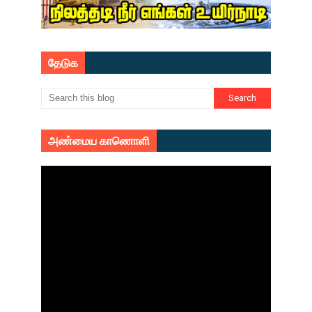
தேடுக
அண்மைய காணொளி