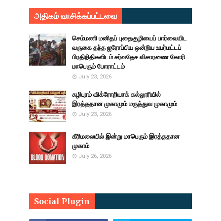
அதிகம் வாசிக்கப்பட்டவை
செம்மணி மனிதப் புதைகுழியைப் பார்வையிட
வருகை தந்த ஐரோப்பிய ஒன்றிய உயர்மட்டப்
பிரதிநிதிகளிடம் சர்வதேச விசாரணை கோரி
மாபெரும் போராட்டம்
July 23, 2026
சுழிபுரம் விக்ரோறியாக் கல்லூரியில்
இரத்ததான முகாமும் மருத்துவ முகாமும்
July 23, 2026
கீரிமலையில் இன்று மாபெரும் இரத்ததான
முகாம்
July 26, 2026
Social Plugin