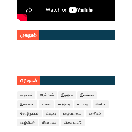
முகநூல்
பிரிவுகள்
அரசியல்
ஆன்மீகம்
இந்தியா
இலங்கை
இலங்கை.
உலகம்
கட்டுரை
கவிதை
சினிமா
தொழிநுட்பம்
நிகழ்வு
யாழ்ப்பாணம்
வணிகம்
வாழ்வியல்
விவசாயம்
விளையாட்டு