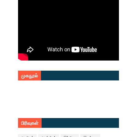
முகநூல்
பிரிவுகள்