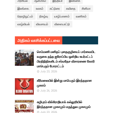
அரசியல்
ஆன்மீகம்
இந்தியா
இலங்கை
இலங்கை.
உலகம்
கட்டுரை
கவிதை
சினிமா
தொழிநுட்பம்
நிகழ்வு
யாழ்ப்பாணம்
வணிகம்
வாழ்வியல்
விவசாயம்
விளையாட்டு
அதிகம் வாசிக்கப்பட்டவை
செம்மணி மனிதப் புதைகுழியைப் பார்வையிட
வருகை தந்த ஐரோப்பிய ஒன்றிய உயர்மட்டப்
பிரதிநிதிகளிடம் சர்வதேச விசாரணை கோரி
மாபெரும் போராட்டம்
July 23, 2026
கீரிமலையில் இன்று மாபெரும் இரத்ததான
முகாம்
July 26, 2026
சுழிபுரம் விக்ரோறியாக் கல்லூரியில்
இரத்ததான முகாமும் மருத்துவ முகாமும்
July 23, 2026