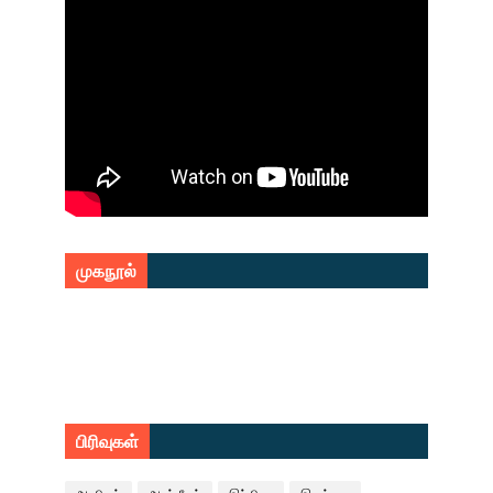
முகநூல்
பிரிவுகள்