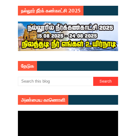
நல்லூர் நீர்க் கண்காட்சி 2025
தேடுக
அண்மைய காணொளி