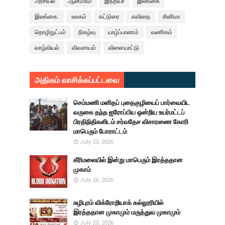
அரசியல்
ஆன்மீகம்
இந்தியா
இலங்கை
இலங்கை.
உலகம்
கட்டுரை
கவிதை
சினிமா
தொழிநுட்பம்
நிகழ்வு
யாழ்ப்பாணம்
வணிகம்
வாழ்வியல்
விவசாயம்
விளையாட்டு
அதிகம் வாசிக்கப்பட்டவை
செம்மணி மனிதப் புதைகுழியைப் பார்வையிட
வருகை தந்த ஐரோப்பிய ஒன்றிய உயர்மட்டப்
பிரதிநிதிகளிடம் சர்வதேச விசாரணை கோரி
மாபெரும் போராட்டம்
July 23, 2026
கீரிமலையில் இன்று மாபெரும் இரத்ததான
முகாம்
July 26, 2026
சுழிபுரம் விக்ரோறியாக் கல்லூரியில்
இரத்ததான முகாமும் மருத்துவ முகாமும்
July 23, 2026