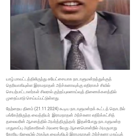
யாழ்.மாவட்டத்திலிருந்து சுயேட்சையாக நாடாளுமன்றத்துக்குத்
தெரிவாகியுள்ள இராமநாதன் அர்ச்சுனாவுக்கு எதிராகச் சிவில்
செயற்பாட்டாளர்கள் சிலரால் குற்றப்புலனாய்வுத் திணைக்களத்தில்
முறைப்பாடு செய்யப்பட்டுள்ளது.
நேற்றைய தினம் (21.11.2024) கூடிய நாடாளுமன்றக் கூட்டத் தொடரில்
பங்கேற்றிருந்த வைத்தியர் இராமநாதன் அர்ச்சுனா எதிர்க்கட்சித்
தலைவரின் ஆசனத்தில் அமர்த்திருந்தார். இதன்போது நாடாளுமன்ற
பாதுகாப்பு அதிகாரிகள் அவரை வேறு ஆசனமொன்றில் அமருமாறு
கோரிய நிலையில் அதற்கு வைத்தியர் இராமநாதன் அர்ச்சுனா மறுப்புத்