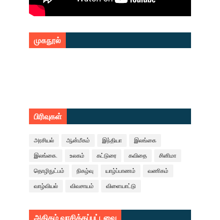
முகநூல்
பிரிவுகள்
அரசியல்
ஆன்மீகம்
இந்தியா
இலங்கை
இலங்கை.
உலகம்
கட்டுரை
கவிதை
சினிமா
தொழிநுட்பம்
நிகழ்வு
யாழ்ப்பாணம்
வணிகம்
வாழ்வியல்
விவசாயம்
விளையாட்டு
அதிகம் வாசிக்கப்பட்டவை