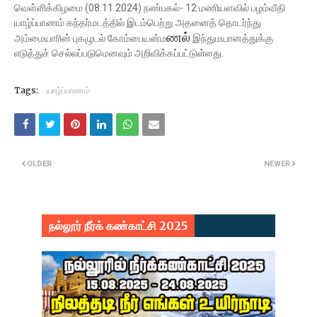
வெள்ளிக்கிழமை (08.11.2024) நண்பகல்- 12 மணியளவில் பழம்வீதி
யாழ்ப்பாணம் கந்தர்மடத்தில் இடம்பெற்று அதனைத் தொடர்ந்து
ணல்
அம்மையாரின் புகழுடல் கோம்பையன்ம
இந்துமயானத்துக்கு
எடுத்துச் செல்லப்படுமெனவும் அறிவிக்கப்பட்டுள்ளது.
Tags:
யாழ்ப்பாணம்
OLDER
NEWER
நல்லூர் நீர்க் கண்காட்சி 2025