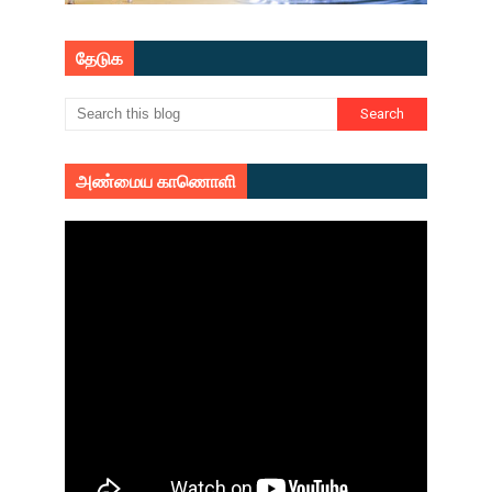
தேடுக
அண்மைய காணொளி