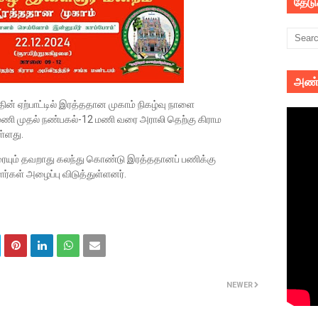
தேட
அண்
ன் ஏற்பாட்டில் இரத்ததான முகாம் நிகழ்வு நாளை
மணி முதல் நண்பகல்-12 மணி வரை அராலி தெற்கு கிராம
ள்ளது.
யும் தவறாது கலந்து கொண்டு இரத்ததானப் பணிக்கு
்டாளர்கள் அழைப்பு விடுத்துள்ளனர்.
NEWER