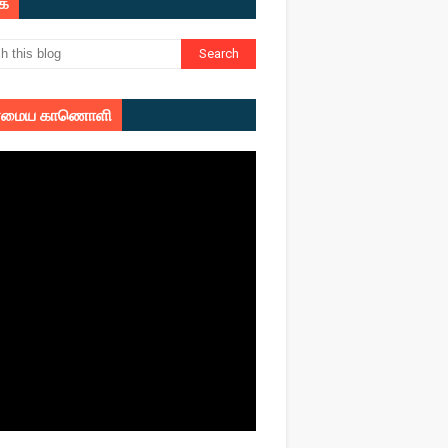
ுக
மைய காணொளி