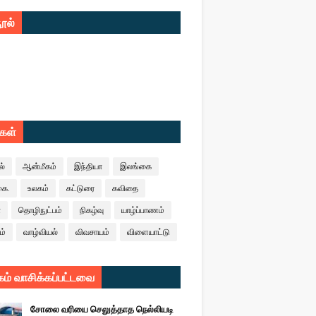
ூல்
ுகள்
ல்
ஆன்மீகம்
இந்தியா
இலங்கை
கை.
உலகம்
கட்டுரை
கவிதை
ா
தொழிநுட்பம்
நிகழ்வு
யாழ்ப்பாணம்
ம்
வாழ்வியல்
விவசாயம்
விளையாட்டு
ம் வாசிக்கப்பட்டவை
சோலை வரியை செலுத்தாத நெல்லியடி