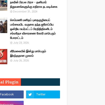
நகரின் பிரபல அரச - தனியார்
நிறுவனங்களுக்கு எதிராக நடவடிக்கை
December 31, 2024
செம்மணி மனிதப் புதைகுழியைப்
பார்வையிட வருகை தந்த ஐரோப்பிய
ஒன்றிய உயர்மட்டப் பிரதிநிதிகளிடம்
சர்வதேச விசாரணை கோரி மாபெரும்
போராட்டம்
July 23, 2026
கீரிமலையில் இன்று மாபெரும்
இரத்ததான முகாம்
July 26, 2026
ial Plugin