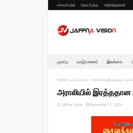
எம்மைப்பற்றி
தொடர்புக்கு
அறிவித்தல்கள்
முகப்பு
யாழ்ப்பாணம்
இலங்கை
Home
யாழ்ப்பாணம்
அராலியில் இரத்ததான முகாம
அராலியில் இரத்ததான 
Jaffna Vision
December 21, 2024