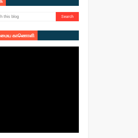
ுக
மைய காணொளி