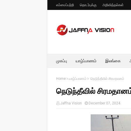
எம்மைப்பற்றி
தொடர்புக்கு
அறிவித்தல்கள்
முகப்பு
யாழ்ப்பாணம்
இலங்கை
Home
யாழ்ப்பாணம்
நெடுந்தீவில் சிரமதானம்
நெடுந்தீவில் சிரமதானம
Jaffna Vision
December 07, 2024