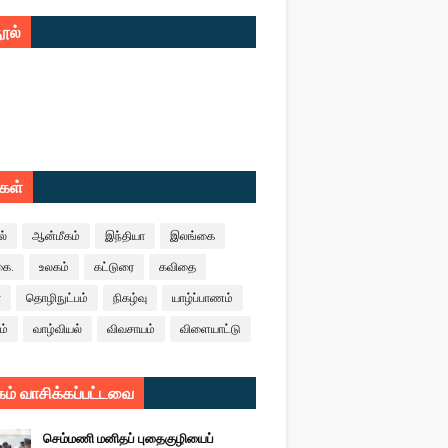
ூல்
ுகள்
ல்
ஆன்மீகம்
இந்தியா
இலங்கை
கை.
உலகம்
கட்டுரை
கவிதை
ா
தொழிநுட்பம்
நிகழ்வு
யாழ்ப்பாணம்
ம்
வாழ்வியல்
விவசாயம்
விளையாட்டு
ம் வாசிக்கப்பட்டவை
செம்மணி மனிதப் புதைகுழியைப்