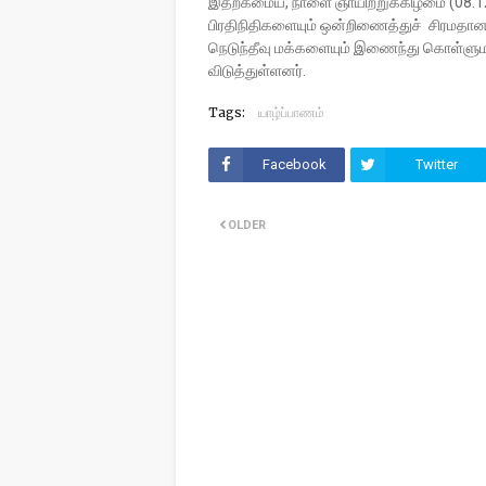
இதற்கமைய, நாளை ஞாயிற்றுக்கிழமை (08.12
பிரதிநிதிகளையும் ஒன்றிணைத்துச் சிரமதான
நெடுந்தீவு மக்களையும் இணைந்து கொள்ளுமா
விடுத்துள்ளனர்.
Tags:
யாழ்ப்பாணம்
Facebook
Twitter
OLDER