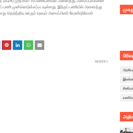
.2024) முற்பகல்-10 மணியளவில் அனைத்து அமைப்புக்களின்
ப் பணி முன்னெடுக்கப்படவுள்ளது. இந்தப் பணியில் அனைத்து
முகந
று நெடுந்தீவு ஊரும் உறவும் அமைப்பினர் வேண்டுகோள்
பிரிவ
NEWER
அரசிய
இலங்
சினிம
வணிக
அதிக