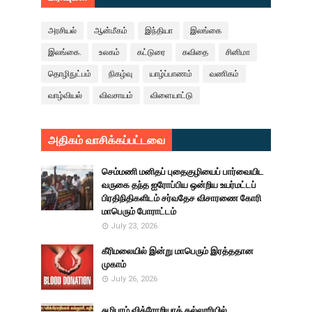
அரசியல்
ஆன்மீகம்
இந்தியா
இலங்கை
இலங்கை.
உலகம்
கட்டுரை
கவிதை
சினிமா
தொழிநுட்பம்
நிகழ்வு
யாழ்ப்பாணம்
வணிகம்
வாழ்வியல்
விவசாயம்
விளையாட்டு
அதிகம் வாசிக்கப்பட்டவை
செம்மணி மனிதப் புதைகுழியைப் பார்வையிட
வருகை தந்த ஐரோப்பிய ஒன்றிய உயர்மட்டப்
பிரதிநிதிகளிடம் சர்வதேச விசாரணை கோரி
மாபெரும் போராட்டம்
July 23, 2026
கீரிமலையில் இன்று மாபெரும் இரத்ததான
முகாம்
July 26, 2026
சுழிபுரம் விக்ரோறியாக் கல்லூரியில்