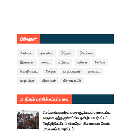
பிரிவுகள்
அரசியல்
ஆன்மீகம்
இந்தியா
இலங்கை
இலங்கை.
உலகம்
கட்டுரை
கவிதை
சினிமா
தொழிநுட்பம்
நிகழ்வு
யாழ்ப்பாணம்
வணிகம்
வாழ்வியல்
விவசாயம்
விளையாட்டு
அதிகம் வாசிக்கப்பட்டவை
செம்மணி மனிதப் புதைகுழியைப் பார்வையிட
வருகை தந்த ஐரோப்பிய ஒன்றிய உயர்மட்டப்
பிரதிநிதிகளிடம் சர்வதேச விசாரணை கோரி
மாபெரும் போராட்டம்