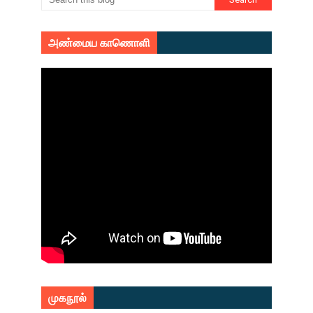
அண்மைய காணொளி
முகநூல்