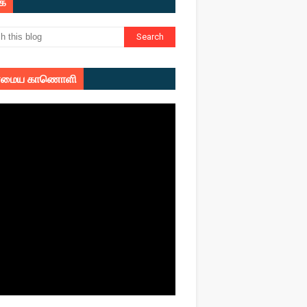
ுக
மைய காணொளி