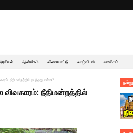
அரசியல்
ஆன்மீகம்
விளையாட்டு
வாழ்வியல்
வணிகம்
காரம்: நீதிமன்றத்தில் நடந்தது என்ன?
நல்லூ
ை விவகாரம்: நீதிமன்றத்தில்