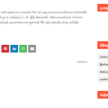
முகந
? என்பதற்கான காரணம் கேட்டு மதுபானசாலை உரிமையாளர்களில்
கு உட்படுத்தப்பட்டார். இந் நிலையில் உரிமையாளர்கள் சார்பாக
வழக்குத் தவணையான ஜனவரி-06 ஆம் திகதியன்று மன்றில்
பிரிவ
அரசிய
NEWER
இலங்
சினிம
வணிக
அதிக