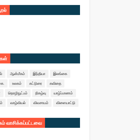
ூல்
ுகள்
ல்
ஆன்மீகம்
இந்தியா
இலங்கை
கை.
உலகம்
கட்டுரை
கவிதை
ா
தொழிநுட்பம்
நிகழ்வு
யாழ்ப்பாணம்
ம்
வாழ்வியல்
விவசாயம்
விளையாட்டு
ம் வாசிக்கப்பட்டவை