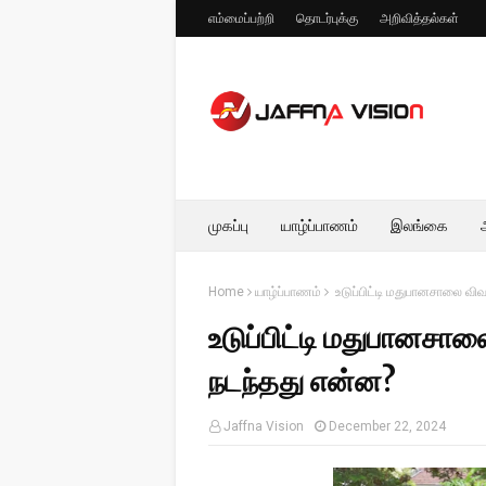
எம்மைப்பற்றி
தொடர்புக்கு
அறிவித்தல்கள்
முகப்பு
யாழ்ப்பாணம்
இலங்கை
Home
யாழ்ப்பாணம்
உடுப்பிட்டி மதுபானசாலை விவ
உடுப்பிட்டி மதுபானசால
நடந்தது என்ன?
Jaffna Vision
December 22, 2024