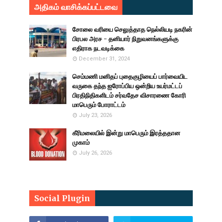
அதிகம் வாசிக்கப்பட்டவை
சோலை வரியை செலுத்தாத நெல்லியடி நகரின்
பிரபல அரச - தனியார் நிறுவனங்களுக்கு
எதிராக நடவடிக்கை
December 31, 2024
செம்மணி மனிதப் புதைகுழியைப் பார்வையிட
வருகை தந்த ஐரோப்பிய ஒன்றிய உயர்மட்டப்
பிரதிநிதிகளிடம் சர்வதேச விசாரணை கோரி
மாபெரும் போராட்டம்
July 23, 2026
கீரிமலையில் இன்று மாபெரும் இரத்ததான
முகாம்
July 26, 2026
Social Plugin