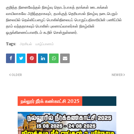
குறித்த நினைவேந்தல் நிகழ்வு தொடர்பாகத் தாங்கள் ஊடகங்கள்
வாயிலாகவே அறிந்ததாகவும், தமக்குத் தெரியாமல் நிகழ்வு நடைபெறும்
நிலையில் தெல்லிப்பழைப் பொலிஸ்நிலையப் பொ
றுப்பதிகாரியின் பணிப்பில்
தாம் வந்ததாகவும் பொலிஸ் புலனாய்வாளர்கள் நிகழ்வின்
ஒருங்கிணைப்பாளரிடம் கூறிச் சென்றுள்ளனர்.
Tags:
அரசியல்
யாழ்ப்பாணம்
OLDER
NEWER
நல்லூர் நீர்க் கண்காட்சி 2025