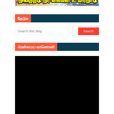
தேடுக
அண்மைய காணொளி