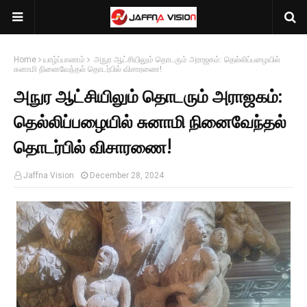
Home
யாழ்ப்பாணம்
அநுர ஆட்சியிலும் தொடரும் அராஜகம்: தெல்லிப்பழையில்
சுனாமி நினைவேந்தல் தொடர்பில் விசாரணை!
அநுர ஆட்சியிலும் தொடரும் அராஜகம்:
தெல்லிப்பழையில் சுனாமி நினைவேந்தல்
தொடர்பில் விசாரணை!
Jaffna Vision
December 28, 2024