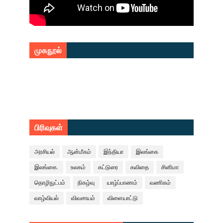
முகநூல்
பிரிவுகள்
அரசியல்
ஆன்மீகம்
இந்தியா
இலங்கை
இலங்கை.
உலகம்
கட்டுரை
கவிதை
சினிமா
தொழிநுட்பம்
நிகழ்வு
யாழ்ப்பாணம்
வணிகம்
வாழ்வியல்
விவசாயம்
விளையாட்டு