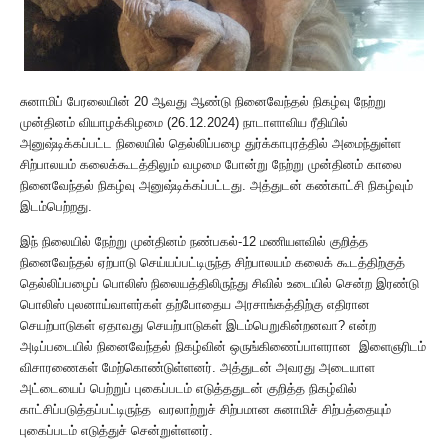
சுனாமிப் பேரலையின் 20 ஆவது ஆண்டு நினைவேந்தல் நிகழ்வு நேற்று
முன்தினம் வியாழக்கிழமை (26.12.2024) நாடாளாவிய ரீதியில்
அனுஷ்டிக்கப்பட்ட நிலையில் தெல்லிப்பழை துர்க்காபுரத்தில் அமைந்துள்ள
சிற்பாலயம் கலைக்கூடத்திலும் வழமை போன்று நேற்று முன்தினம் காலை
நினைவேந்தல் நிகழ்வு அனுஷ்டிக்கப்பட்டது. அத்துடன் கண்காட்சி நிகழ்வும்
இடம்பெற்றது.
இந் நிலையில் நேற்று முன்தினம் நண்பகல்-12 மணியளவில் குறித்த
நினைவேந்தல் ஏற்பாடு செய்யப்பட்டிருந்த சிற்பாலயம் கலைக் கூடத்திற்குத்
தெல்லிப்பழைப் பொலிஸ் நிலையத்திலிருந்து சிவில் உடையில் சென்ற இரண்டு
பொலிஸ் புலனாய்வாளர்கள் தற்போதைய அரசாங்கத்திற்கு எதிரான
செயற்பாடுகள் ஏதாவது செயற்பாடுகள் இடம்பெறுகின்றனவா? என்ற
அடிப்படையில் நினைவேந்தல் நிகழ்வின் ஒருங்கிணைப்பாளரான இளைஞரிடம்
விசாரணைகள் மேற்கொண்டுள்ளனர். அத்துடன் அவரது அடையாள
அட்டையைப் பெற்றுப் புகைப்படம் எடுத்ததுடன் குறித்த நிகழ்வில்
காட்சிப்படுத்தப்பட்டிருந்த வரலாற்றுச் சிற்பமான சுனாமிச் சிற்பத்தையும்
புகைப்படம் எடுத்துச் சென்றுள்ளனர்.