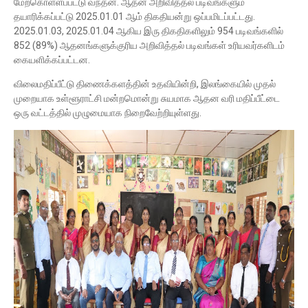
மேற்கொள்ளப்பட்டு வந்தன. ஆதன அறிவித்தல் படிவங்களும்
தயாரிக்கப்பட்டு 2025.01.01 ஆம் திகதியன்று ஒப்பமிடப்பட்டது.
2025.01.03, 2025.01.04 ஆகிய இரு திகதிகளிலும் 954 படிவங்களில்
852 (89%) ஆதனங்களுக்குரிய அறிவித்தல் படிவங்கள் உரியவர்களிடம்
கையளிக்கப்பட்டன.
விலைமதிப்பீட்டு திணைக்களத்தின் உதவியின்றி, இலங்கையில் முதல்
முறையாக உள்ளூராட்சி மன்றமொன்று சுயமாக ஆதன வரி மதிப்பீட்டை
ஒரு வட்டத்தில் முழுமையாக நிறைவேற்றியுள்ளது.