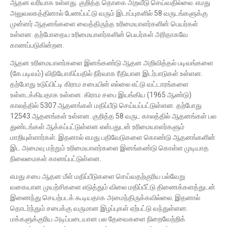
ஆதன வரியாக உள்ளது. குறித்த தொகை அறவீடு செய்வதில்லை. எமது
அலுவலகத்தினால் பேணப்பட்டு வரும் இடாப்புகளில் 58 வருடங்களுக்கு
முன்னர் ஆதனங்களை வைத்திருந்த உரிமையாளர்களின் பெயர்கள்
உள்ளன. தற்போதைய உரிமையாளர்களின் பெயர்கள் அரிதாகவே
காணப்படுகின்றன.
ஆதன உரிமையாளர்களை இனங்கண்டு ஆதன அறிவித்தல் படிவங்களை
(கே.படிவம்) விநியோகிப்பதில் நிர்வாக ரீதியான இடர்பாடுகள் உள்ளன.
தற்போது உடுப்பிட்டி கிராம சபையின் எல்லை எட்டு வட்டாரங்களை
உள்ளடக்கியதாக உள்ளன. கிராம சபை இயங்கிய (1965 ஆண்டு)
காலத்தில் 5307 ஆதனங்கள் மதிப்பீடு செய்யப்பட்டுள்ளன. தற்போது
12543 ஆதனங்கள் உள்ளன. குறித்த 58 வருட காலத்தில் ஆதனங்கள் பல
துண்டங்கள் ஆக்கப்பட்டுள்ளன என்பதுடன் உரிமையாளர்களும்
மாறியுள்ளார்கள். இதனால் எமது பதிவேடுகளை கொண்டு ஆதனங்களின்
இட அமைவு மற்றும் உரிமையாளர்களை இனங்கண்டு கொள்ள முடியாத
நிலைமைகள் காணப்பட்டுள்ளன.
எமது சபை ஆதன மீள் மதிப்பீடுகளை செய்வதற்குரிய பல்வேறு
வகையான முயற்சிகளை எடுத்தும் விலை மதிப்பீட்டு திணைக்களத்துடன்
இணைந்து செயற்படக் கூடியதாக அமைந்திருக்கவில்லை. இதனால்
தொடர்ந்தும் சபைக்கு வருமான இழப்புகள் ஏற்பட்டு வந்துள்ளன.
மக்களுக்குரிய அடிப்படையான பல தேவைகளை நிறைவேற்றிக்