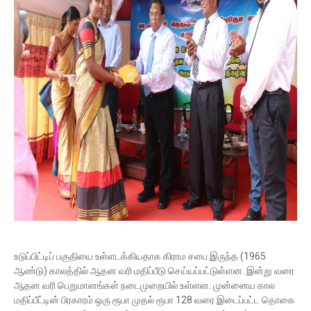
உடுப்பிட்டிப் பகுதியை உள்ளடக்கியதாக கிராம சபை இருந்த (1965
ஆண்டு) காலத்தில் ஆதன வரி மதிப்பீடு செய்யப்பட்டுள்ளன. இன்று வரை
ஆதன வரி பெறுமானங்கள் நடைமுறையில் உள்ளன. முன்னைய கால
மதிப்பீட்டின் பிரகாரம் ஒரு ரூபா முதல் ரூபா 128 வரை இடைப்பட்ட தொகை