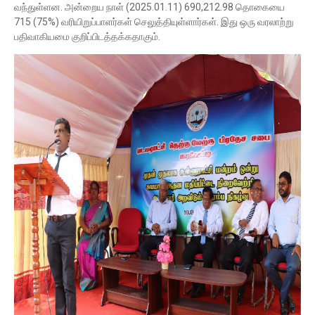
வந்துள்ளன. அன்றைய நாள் (2025.01.11) 690,212.98 தொகையை
715 (75%) வரியிறுப்பாளர்கள் செலுத்தியுள்ளார்கள். இது ஒரு வரலாற்று
பதிவாகியமை குறிப்பிடத்தக்கதாகும்.