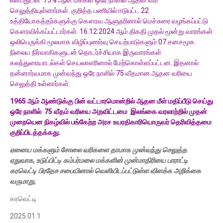
என்பதுடன் 75% ஆன மக்கள் ஒரே நாளில் ஆதன வரி
செலுத்தியுள்ளார்கள். குறித்த பணியில் ஈடுபட்ட 22
உத்தியோகத்தர்களுக்கு கௌரவ ஆளுநரினால் மெச்சுரை வழங்கப்பட்டு
கௌரவிக்கப்பட்டார்கள். 16.12.2024 ஆம் திகதி முதல் மூன்று வாரங்கள்
ஒலிபெருக்கி மூலமாக விழிப்புணர்வு செயற்பாடுகளும் 07 சனசமூக
நிலைய நிர்வாகிகளுடன் தொடர்ச்சியாக இருவாரங்கள்
கலந்துரையாடல்கள் செயலாளரினால் மேற்கொள்ளப்பட்டன. இதனால்
தன்னார்வமாக முன்வந்து ஒரே நாளில் 75 வீதமான ஆதன வரியை
செலுத்தி உள்ளார்கள்.
1965 ஆம் ஆண்டுக்கு பின் வட்டாரமொன்றில் ஆதன மீள் மதிப்பீடு செய்து
ஒரே நாளில் 75 வீதம் வரியை அறவிட்டமை இலங்கை வரலாற்றில் முதன்
முறையென நிகழ்வில் பங்கேற்ற அரச உயரதிகாரியொருவர் தெரிவித்தமை
குறிப்பிடத்தக்கது.
ஏனைய மக்களும் சோலை வரிகளை தாமாக முன்வந்து செலுத்த
ஏதுவாக, உடுப்பிட்டி கம்பர்மலை மக்களின் முன்மாதிரியை பாராட்டி
கரவெட்டி பிரதேச சபையினால் வெளியிடப்பட்டுள்ள விளக்க அறிக்கை
வருமாறு,
கரவெட்டி
2025.01.1