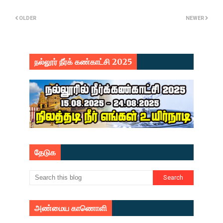
OLDER
NEWER
நல்லூர் நீர்க் கண்காட்சி 2025
தேடுக
அண்மைய காணொளி