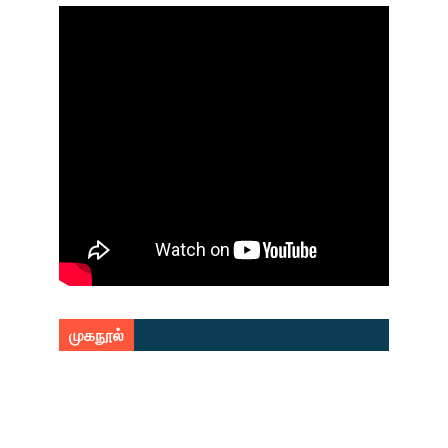
முகநூல்