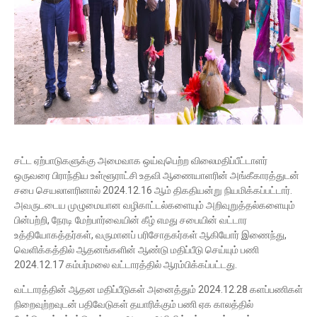
சட்ட ஏற்பாடுகளுக்கு அமைவாக ஒய்வுபெற்ற விலைமதிப்பீட்டாளர்
ஒருவரை பிராந்திய உள்ளூராட்சி உதவி ஆணையாளரின் அங்கீகாரத்துடன்
சபை செயலாளரினால் 2024.12.16 ஆம் திகதியன்று நியமிக்கப்பட்டார்.
அவருடடைய முழுமையான வழிகாட்டல்களையும் அறிவுறுத்தல்களையும்
பின்பற்றி, நேரடி மேற்பார்வையின் கீழ் எமது சபையின் வட்டார
உத்தியோகத்தர்கள், வருமானப் பரிசோதகர்கள் ஆகியோர் இணைந்து,
வெளிக்கத்தில் ஆதனங்களின் ஆண்டு மதிப்பீடு செய்யும் பணி
2024.12.17 கம்பர்மலை வட்டாரத்தில் ஆரம்பிக்கப்பட்டது.
வட்டாரத்தின் ஆதன மதிப்பீடுகள் அனைத்தும் 2024.12.28 களப்பணிகள்
நிறைவுற்றவுடன் பதிவேடுகள் தயாரிக்கும் பணி ஏக காலத்தில்