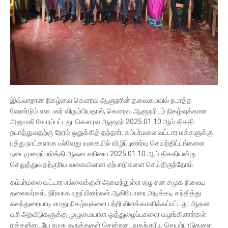
இவ்வாறான நிகழ்வை கௌரவ ஆளுநரின் தலைமையில் நடாத்த
வேண்டும் என பலர் விரும்பியதால், கௌரவ ஆளுநரிடம் நிகழ்வுக்கான
அனுமதி கோரப்பட்டது. கௌரவ ஆளுநர் 2025.01.10 ஆம் திகதி
நடாத்துவதற்கு நேரம் ஒதுக்கித் தந்தார். கம்பர்மலை வட்டார மக்களுக்கு
பத்து நாட்களாக பல்வேறு வகையில் விழிப்புணர்வு செயற்திட்டங்களை
நடைமுறைப்படுத்தி ஆதன வரியை 2025.01.10 ஆம் திகதியன்று
செலுத்துவதற்குரிய வகையிலான ஏற்பாடுகளை செய்திருந்தோம்.
கம்பர்மலை வட்டார எல்லைக்குள் அமைந்துள்ள ஏழு சன சமூக நிலைய
தலைவர்கள், நிர்வாக உறுப்பினர்கள் ஆகியோரை அடிக்கடி சந்தித்து
கலந்துரையாடி எமது நிகழ்வுகளை பற்றி விளக்கமளிக்கப்பட்டது. ஆதன
வரி அறவீடுகளுக்கு முழுமையான ஒத்துழைப்புகளை வழங்கினார்கள்.
மக்களிடையே எமது கருத்துகள் சென்றடைவதற்குரிய செயற்பாடுகளை