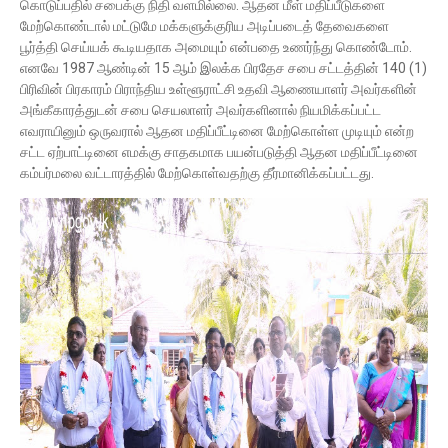
கொடுப்பதில் சபைக்கு நிதி வளமில்லை. ஆதன மீள் மதிப்பீடுகளை
மேற்கொண்டால் மட்டுமே மக்களுக்குரிய அடிப்படைத் தேவைகளை
பூர்த்தி செய்யக் கூடியதாக அமையும் என்பதை உணர்ந்து கொண்டோம்.
எனவே 1987 ஆண்டின் 15 ஆம் இலக்க பிரதேச சபை சட்டத்தின் 140 (1)
பிரிவின் பிரகாரம் பிராந்திய உள்ளூராட்சி உதவி ஆணையாளர் அவர்களின்
அங்கீகாரத்துடன் சபை செயலாளர் அவர்களினால் நியமிக்கப்பட்ட
எவராயினும் ஒருவரால் ஆதன மதிப்பீட்டினை மேற்கொள்ள முடியும் என்ற
சட்ட ஏற்பாட்டினை எமக்கு சாதகமாக பயன்படுத்தி ஆதன மதிப்பீட்டினை
கம்பர்மலை வட்டாரத்தில் மேற்கொள்வதற்கு தீர்மானிக்கப்பட்டது.