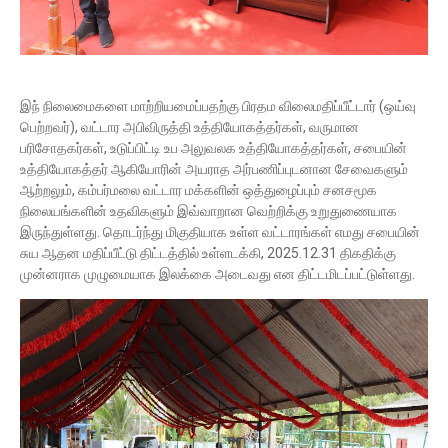
இந் நிலைமைகளை மாற்றியமைப்பதற்கு பிரதம விலைமதிப்பீட்டார் (ஒய்வு
பெற்றவர்), வட்டார அபிவிருத்தி உத்தியோகத்தர்கள், வருமான
பரிசோதகர்கள், உடுப்பிட்டி உப அலுவலக உத்தியோகத்தர்கள், சபையின்
உத்தியோகத்தர் ஆகியோரின் அயராத அர்பணிப்புடனான சேவைகளும்
ஆற்றலும், கம்பர்மலை வட்டார மக்களின் ஒத்துழைப்பும் சனசமூக
நிலையங்களின் உதவிகளும் இவ்வாறான வெற்றிக்கு உறுதுணையாக
இருந்துள்ளது. தொடர்ந்து மிகுதியாக உள்ள வட்டாரங்கள் எமது சபையின்
சுய ஆதன மதிப்பீட்டு திட்டத்தில் உள்ளடக்கி, 2025.12.31 திகதிக்கு
முன்னராக முழுமையாக இலக்கை அடைவது என திட்டமிடப்பட்டுள்ளது.