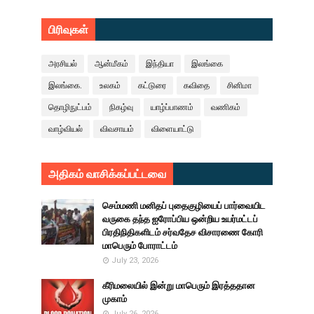
பிரிவுகள்
அரசியல்
ஆன்மீகம்
இந்தியா
இலங்கை
இலங்கை.
உலகம்
கட்டுரை
கவிதை
சினிமா
தொழிநுட்பம்
நிகழ்வு
யாழ்ப்பாணம்
வணிகம்
வாழ்வியல்
விவசாயம்
விளையாட்டு
அதிகம் வாசிக்கப்பட்டவை
செம்மணி மனிதப் புதைகுழியைப் பார்வையிட
வருகை தந்த ஐரோப்பிய ஒன்றிய உயர்மட்டப்
பிரதிநிதிகளிடம் சர்வதேச விசாரணை கோரி
மாபெரும் போராட்டம்
July 23, 2026
கீரிமலையில் இன்று மாபெரும் இரத்ததான
முகாம்
July 26, 2026