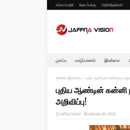
எம்மைப்பற்றி
தொடர்புக்கு
அறிவித்தல்கள்
முகப்பு
யாழ்ப்பாணம்
இலங்கை
Home
இலங்கை.
புதிய ஆண்டின் கன்னி நாடாளும
புதிய ஆண்டின் கன்னி
அறிவிப்பு!
Jaffna Vision
January 02, 2025