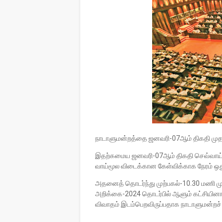
நாடாளுமன்றத்தை ஜனவரி-07ஆம் திகதி முதல் 1
இதற்கமைய ஜனவரி-07ஆம் திகதி செவ்வாய்க
வாய்மூல விடைக்கான கேள்விக்காக நேரம் ஒது
அதனைத் தொடர்ந்து முற்பகல்-10.30 மணி ம
அறிக்கை-2024 தொடர்பில் ஆளும் கட்சியினா
விவாதம் இடம்பெறவிருப்பதாக நாடாளுமன்றச் 