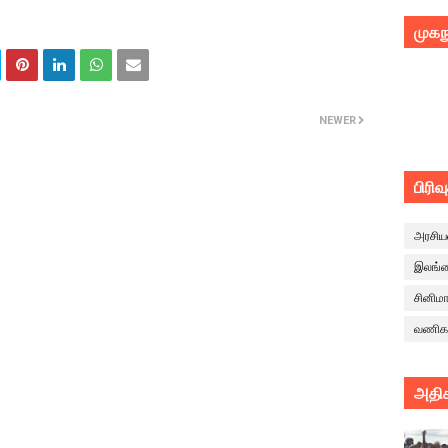
முகந
NEWER
பிரிவ
அரசிய
இலங்
சினிம
வணிக
அதிக