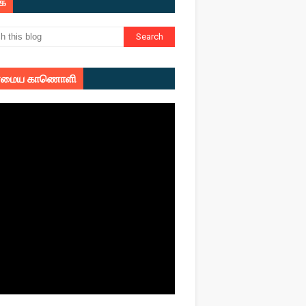
ுக
மைய காணொளி