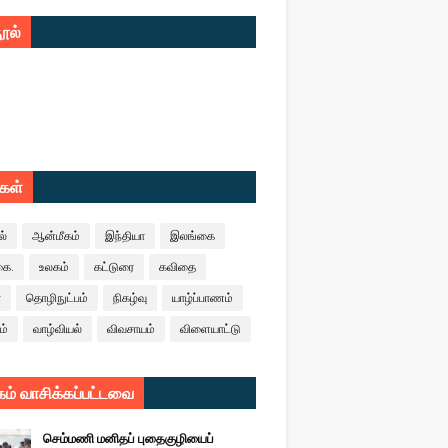
ூல்
ுகள்
ல்
ஆன்மீகம்
இந்தியா
இலங்கை
கை.
உலகம்
கட்டுரை
கவிதை
ா
தொழிநுட்பம்
நிகழ்வு
யாழ்ப்பாணம்
ம்
வாழ்வியல்
விவசாயம்
விளையாட்டு
ம் வாசிக்கப்பட்டவை
செம்மணி மனிதப் புதைகுழியைப்