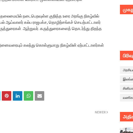
முகந
தலைமையில் நடைபெறவுள்ள குறித்த உரை அரங்கு நிகழ்வில்
யல் ஆய்வாளர் கல்ப ராஜபக்ச, தொழிற்சங்கச் செயற்பாட்டாளர்
ருத்துரைகள் ஆற்றுவர். கருத்துரைகளைத் தொடர்ந்து திறந்த
அனைவரையும் கலந்து கொள்ளுமாறு நிகழ்வின் ஏற்பாட்டாளர்கள்
பிரிவ
அரசிய
இலங்
சினிம
வணிக
NEWER
அதிக