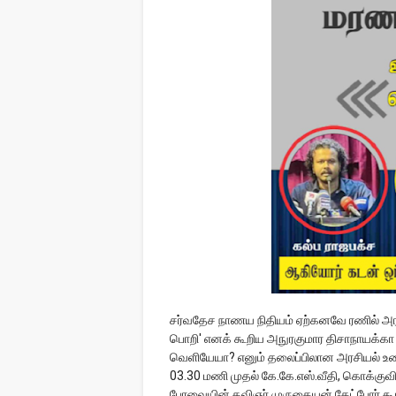
சர்வதேச நாணய நிதியம் ஏற்கனவே ரணில் அரசா
பொறி' எனக் கூறிய அநுரகுமார திசாநாயக்க
வெளியேயா? எனும் தலைப்பிலான அரசியல் உரை
03.30 மணி முதல் கே.கே.எஸ்.வீதி,
கொக்குவி
பேரவையின் கவிஞர் முருகையன் கேட்போர் கூடத