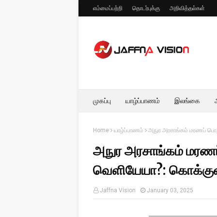
எம்மைப்பற்றி
தொடர்புக்கு
அறிவித்தல்கள்
முகப்பு
யாழ்ப்பாணம்
இலங்கை
Home
யாழ்ப்பாணம்
அநுர அரசாங்கம் மரணப் பொற
அநுர அரசாங்கம் மரணப
வெளியேயா?: கொக்குவி
Jaffna Vision
January 03, 2025