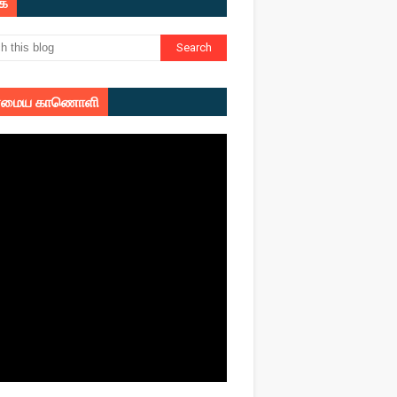
ுக
மைய காணொளி