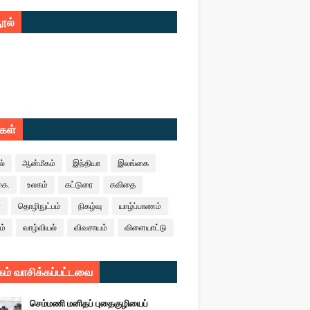
ூல்
ுகள்
ல்
ஆன்மீகம்
இந்தியா
இலங்கை
கை.
உலகம்
கட்டுரை
கவிதை
ா
தொழிநுட்பம்
நிகழ்வு
யாழ்ப்பாணம்
ம்
வாழ்வியல்
விவசாயம்
விளையாட்டு
ம் வாசிக்கப்பட்டவை
செம்மணி மனிதப் புதைகுழியைப்