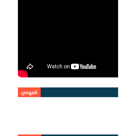
முகநூல்