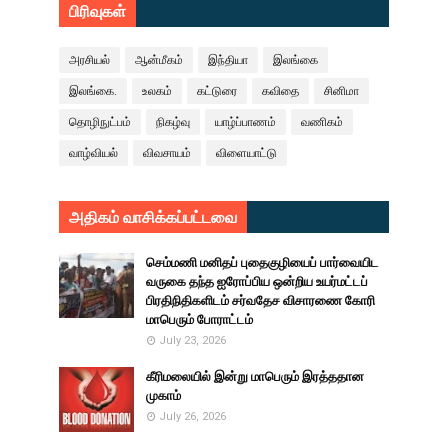
பிரிவுகள்
அரசியல்
ஆன்மீகம்
இந்தியா
இலங்கை
இலங்கை.
உலகம்
கட்டுரை
கவிதை
சினிமா
தொழிநுட்பம்
நிகழ்வு
யாழ்ப்பாணம்
வணிகம்
வாழ்வியல்
விவசாயம்
விளையாட்டு
அதிகம் வாசிக்கப்பட்டவை
செம்மணி மனிதப் புதைகுழியைப் பார்வையிட
வருகை தந்த ஐரோப்பிய ஒன்றிய உயர்மட்டப்
பிரதிநிதிகளிடம் சர்வதேச விசாரணை கோரி
மாபெரும் போராட்டம்
July 23, 2026
கீரிமலையில் இன்று மாபெரும் இரத்ததான
முகாம்
July 26, 2026