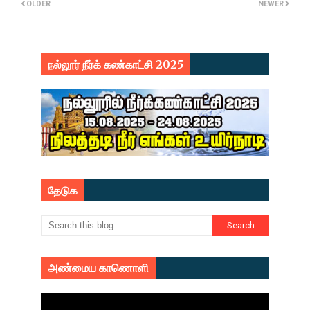
OLDER
NEWER
நல்லூர் நீர்க் கண்காட்சி 2025
தேடுக
அண்மைய காணொளி