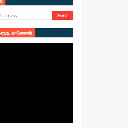
ுக
மைய காணொளி