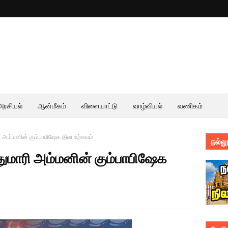
அரசியல்
ஆன்மீகம்
விளையாட்டு
வாழ்வியல்
வணிகம்
ரி அம்மனின் கும்பாபிஷேக தின உற்சவம்
நல்லூ
்துமாரி அம்மனின் கும்பாபிஷேக