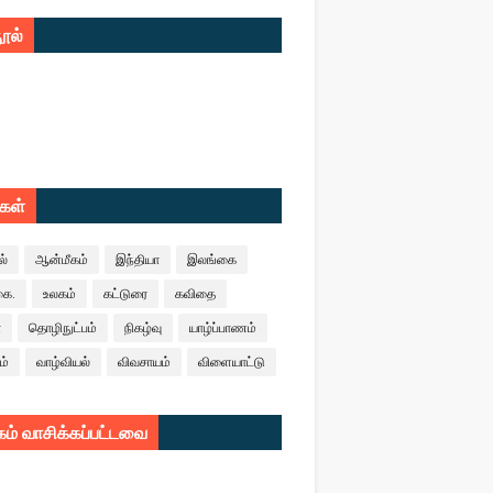
ூல்
ுகள்
ல்
ஆன்மீகம்
இந்தியா
இலங்கை
கை.
உலகம்
கட்டுரை
கவிதை
ா
தொழிநுட்பம்
நிகழ்வு
யாழ்ப்பாணம்
ம்
வாழ்வியல்
விவசாயம்
விளையாட்டு
ம் வாசிக்கப்பட்டவை