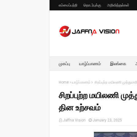
எம்மைப்பற்றி
தொடர்புக்கு
அறிவித்தல்கள்
முகப்பு
யாழ்ப்பாணம்
இலங்கை
Home
யாழ்ப்பாணம்
சிறப்புற்ற மயிலணி முத்துமா
சிறப்புற்ற மயிலணி முத
தின உற்சவம்
Jaffna Vision
January 23, 2025