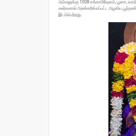
அம்மனுக்கு 1008 சங்காபிஷேகம், பூசை, வ
மலர்களால் அலங்கரிக்கப்பட்ட அழகிய பூந்தண்ட
இடம்பெற்றது.