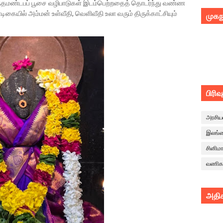
சந்தமண்டபப் பூசை வழிபாடுகள் இடம்பெற்றதைத் தொடர்ந்து வண்ண
ிகையில் அம்மன் உள்வீதி, வெளிவீதி உலா வரும் திருக்காட்சியும்
முகந
பிரிவ
அரசிய
இலங்
சினிம
வணிக
அதிக