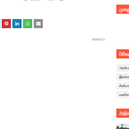
முகந
NEWER
பிரிவ
அரசிய
இலங்
சினிம
வணிக
அதிக