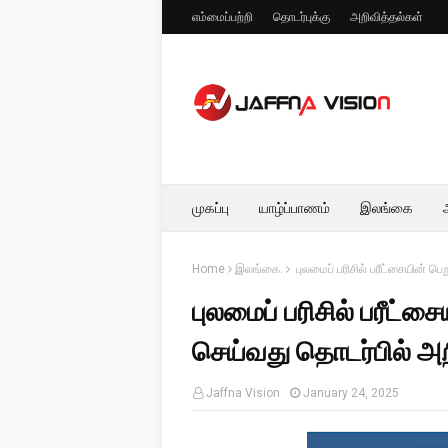
எம்மைப்பற்றி
தொடர்புக்கு
அறிவித்தல்கள்
முகப்பு
யாழ்ப்பாணம்
இலங்கை
Home
இலங்கை.
புலமைப் பரிசில் பரீட்சையின் ப
புலமைப் பரிசில் பரீட்
செய்வது தொடர்பில் அறி
Jaffna Vision
January 24, 2025