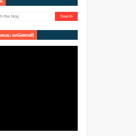
ுக
மைய காணொளி