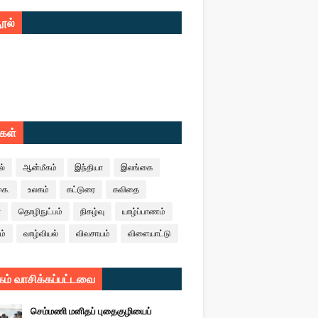
ூல்
ுகள்
ல்
ஆன்மீகம்
இந்தியா
இலங்கை
கை.
உலகம்
கட்டுரை
கவிதை
ா
தொழிநுட்பம்
நிகழ்வு
யாழ்ப்பாணம்
ம்
வாழ்வியல்
விவசாயம்
விளையாட்டு
ம் வாசிக்கப்பட்டவை
செம்மணி மனிதப் புதைகுழியைப்