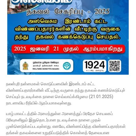
நலன்புரி நன்மைகள் கொடுப்பனவின் இரண்டாம் கட்ட
விண்ணப்பதாரர்களின் வீட்டிற்கு வருகை தந்து தகவல் கணக்கெடுப்புச்
செய்யும் நடவடிக்கை நாளை செவ்வாய்க்கிழமை (21.01.2025)
நாடளாவிய ரீதியில் ஆரம்பமாகவுள்ளது.
யாழ்.மாவட்டத்தில் அமைந்துள்ள அனைத்துப் பிரதேச செயலகப்
பிரிவுகளிலும் இதுதொடர்பான நடவடிக்கை நாளை முதல்
முன்னெடுக்கப்படவுள்ளது. எனவே, விண்ணப்பித்த விண்ணப்பதாரர்கள்
தங்கள் தகவல்களை உறுதிப்படுத்திக் கொள்ளத் தேவையான