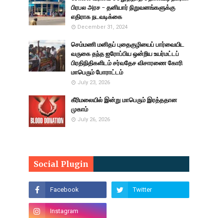
பிரபல அரச - தனியார் நிறுவனங்களுக்கு
எதிராக நடவடிக்கை
December 31, 2024
செம்மணி மனிதப் புதைகுழியைப் பார்வையிட
வருகை தந்த ஐரோப்பிய ஒன்றிய உயர்மட்டப்
பிரதிநிதிகளிடம் சர்வதேச விசாரணை கோரி
மாபெரும் போராட்டம்
July 23, 2026
கீரிமலையில் இன்று மாபெரும் இரத்ததான
முகாம்
July 26, 2026
Social Plugin