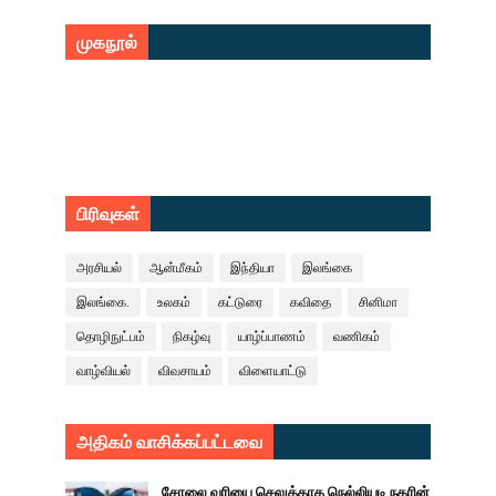
முகநூல்
பிரிவுகள்
அரசியல்
ஆன்மீகம்
இந்தியா
இலங்கை
இலங்கை.
உலகம்
கட்டுரை
கவிதை
சினிமா
தொழிநுட்பம்
நிகழ்வு
யாழ்ப்பாணம்
வணிகம்
வாழ்வியல்
விவசாயம்
விளையாட்டு
அதிகம் வாசிக்கப்பட்டவை
சோலை வரியை செலுத்தாத நெல்லியடி நகரின்