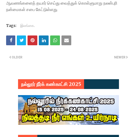
ஆவணங்களைத் தயார் செய்து வைத்துக் கொள்ளுமாறு நலன்புரி
நன்மைகள் சபை கேட்டுள்ளது.
Tags:
இலங்கை.
OLDER
NEWER
நல்லூர் நீர்க் கண்காட்சி 2025