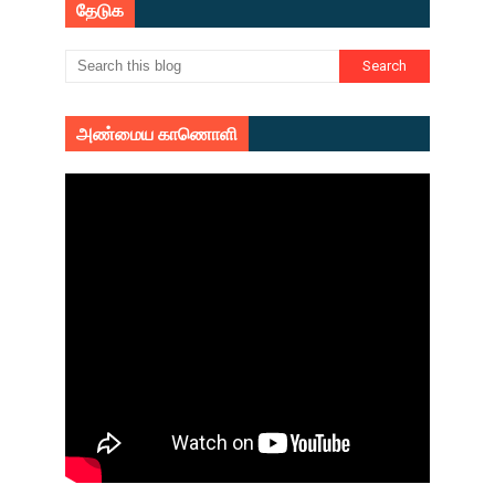
தேடுக
அண்மைய காணொளி