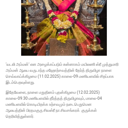
'வடலி அம்மன்' என அழைக்கப்படும் சுன்னாகம் மயிலணி ஸ்ரீ முத்துமாரி
அம்மன் ஆலய வருடாந்த மஹோற்சவத்தின் தேர்த் திருவிழா நாளை
செவ்வாய்க்கிழமை (11.02.2025) காலை-09 மணியளவில் சிறப்பாக
இடம்பெறவுள்ளது.
இதேவேளை, நாளை மறுதினம் புதன்கிழமை (12.02.2025)
காலை-09.30 மணியளவில் தீர்த்தத் திருவிழாவும், மாலை-04
மணியளவில் கொடியிறக்க உற்சவமும் நடைபெறுமென
ஆலயத்தின் பிரதமகுரு சிவஸ்ரீ நா.சிவசங்கரக் குருக்கள்
தெரிவித்துள்ளார்.