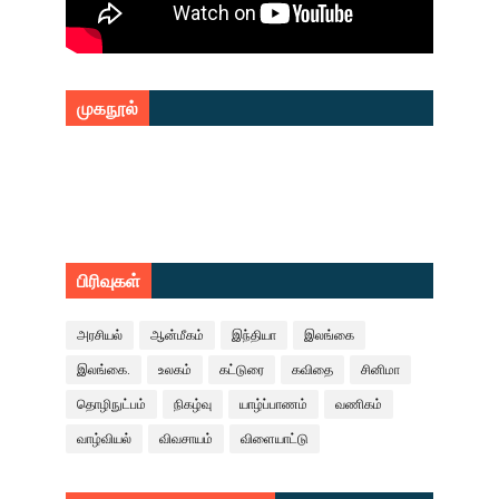
முகநூல்
பிரிவுகள்
அரசியல்
ஆன்மீகம்
இந்தியா
இலங்கை
இலங்கை.
உலகம்
கட்டுரை
கவிதை
சினிமா
தொழிநுட்பம்
நிகழ்வு
யாழ்ப்பாணம்
வணிகம்
வாழ்வியல்
விவசாயம்
விளையாட்டு