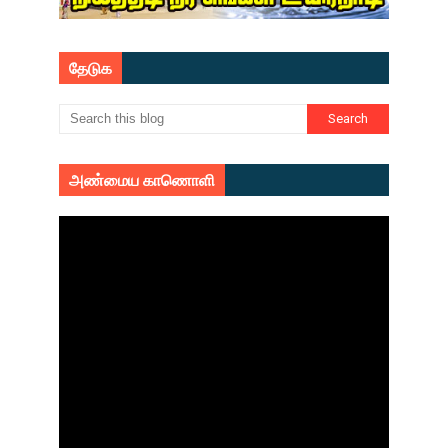
தேடுக
அண்மைய காணொளி