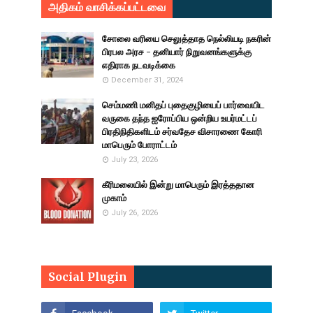
அதிகம் வாசிக்கப்பட்டவை
சோலை வரியை செலுத்தாத நெல்லியடி நகரின்
பிரபல அரச - தனியார் நிறுவனங்களுக்கு
எதிராக நடவடிக்கை
December 31, 2024
செம்மணி மனிதப் புதைகுழியைப் பார்வையிட
வருகை தந்த ஐரோப்பிய ஒன்றிய உயர்மட்டப்
பிரதிநிதிகளிடம் சர்வதேச விசாரணை கோரி
மாபெரும் போராட்டம்
July 23, 2026
கீரிமலையில் இன்று மாபெரும் இரத்ததான
முகாம்
July 26, 2026
Social Plugin