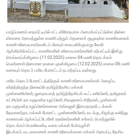
யாழ்ப்பாணம் தையிட்டியில் சட்டவிரோதமாக அமைக்கப்பட்டுள்ள திஸ்ஸ
விகாரை அமைந்துள்ள காணி மற்றும் அதனைச் சூழவுள்ள காணிகளைக்
காணி உரிமையாளர்களிடம் மீளவும் கையளிக்குமாறு கோரி
ஆக்கிரமிக்கப்பட்ட காணிகளின் உரிமையாளர்களின் ஏற்பாட்டில் இன்று
செவ்வாய்க்கிழமை (11.02.2025) மாலை-04 மணி தொடக்கம்
பெளர்ணமி தினமான நாளை புதன்கிழமை (12.02.2025) மாலை-06 மணி
வரையும் தொடர் பாரிய போராட்டம் நடாத்தப்படவுள்ளது.
பாரிய தொடர் போராட்டத்திற்குக் காணி உரிமையாளர்கள் அழைப்பு
விடுத்திருந்த நிலையில் தமிழ்த்தேசிய மக்கள்
முன்னணியினர், ஜனநாயகத் தமிழ்த்தேசியக் கூட்டணியினர், தமிழரசுக்
கட்சியின் நாடாளுமன்ற உறுப்பினர் சிவஞானம் சிறீதரன், முன்னாள்
நாடாளுமன்ற உறுப்பினர்களான அங்கஜன் இராமநாதன், டக்ளஸ்
தேவானந்தா, மக்கள் போராட்ட முன்னணியினர், வடக்கு, கிழக்கு வலிந்து
காணாமல் ஆக்கப்பட்டோரின் உறவினர்களின் சங்கம், பொத்துவில்
தொடக்கம் பொலிகண்டி வரை மக்கள் பேரெழுச்சி
இயக்கம், வடமாகாணக் காணி உரிமைக்கான மக்கள் அமைப்பு, தேசிய