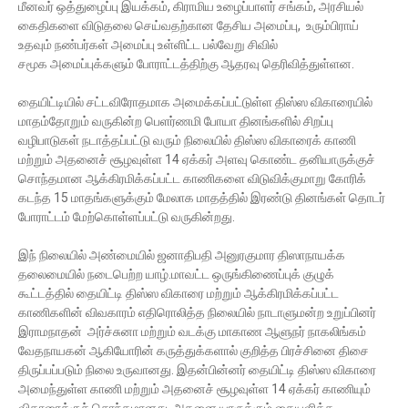
மீனவர் ஒத்துழைப்பு இயக்கம், கிராமிய உழைப்பாளர் சங்கம், அரசியல்
கைதிகளை விடுதலை செய்வதற்கான தேசிய அமைப்பு, உரும்பிராய்
உதவும் நண்பர்கள் அமைப்பு உள்ளிட்ட பல்வேறு சிவில்
சமூக அமைப்புக்களும் போராட்டத்திற்கு ஆதரவு தெரிவித்துள்ளன.
தையிட்டியில் சட்டவிரோதமாக அமைக்கப்பட்டுள்ள திஸ்ஸ விகாரையில்
மாதம்தோறும் வருகின்ற பெளர்ணமி போயா தினங்களில் சிறப்பு
வழிபாடுகள் நடாத்தப்பட்டு வரும் நிலையில் திஸ்ஸ விகாரைக் காணி
மற்றும் அதனைச் சூழவுள்ள 14 ஏக்கர் அளவு கொண்ட தனியாருக்குச்
சொந்தமான ஆக்கிரமிக்கப்பட்ட காணிகளை விடுவிக்குமாறு கோரிக்
கடந்த 15 மாதங்களுக்கும் மேலாக மாதத்தில் இரண்டு தினங்கள் தொடர்
போராட்டம் மேற்கொள்ளப்பட்டு வருகின்றது.
இந் நிலையில் அண்மையில் ஜனாதிபதி அனுரகுமார திஸாநாயக்க
தலைமையில் நடைபெற்ற யாழ்.மாவட்ட ஒருங்கிணைப்புக் குழுக்
கூட்டத்தில் தையிட்டி திஸ்ஸ விகாரை மற்றும் ஆக்கிரமிக்கப்பட்ட
காணிகளின் விவகாரம் எதிரொலித்த நிலையில் நாடாளுமன்ற உறுப்பினர்
இராமநாதன் அர்ச்சுனா மற்றும் வடக்கு மாகாண ஆளுநர் நாகலிங்கம்
வேதநாயகன் ஆகியோரின் கருத்துக்களால் குறித்த பிரச்சினை திசை
திருப்பப்படும் நிலை உருவானது. இதன்பின்னர் தையிட்டி திஸ்ஸ விகாரை
அமைந்துள்ள காணி மற்றும் அதனைச் சூழவுள்ள 14 ஏக்கர் காணியும்