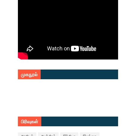
முகநூல்
பிரிவுகள்