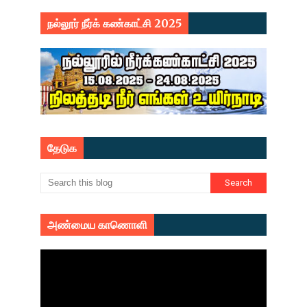
நல்லூர் நீர்க் கண்காட்சி 2025
தேடுக
அண்மைய காணொளி