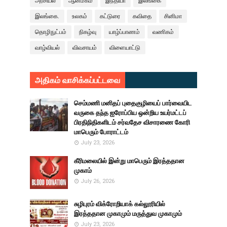
அரசியல்
ஆன்மீகம்
இந்தியா
இலங்கை
இலங்கை.
உலகம்
கட்டுரை
கவிதை
சினிமா
தொழிநுட்பம்
நிகழ்வு
யாழ்ப்பாணம்
வணிகம்
வாழ்வியல்
விவசாயம்
விளையாட்டு
அதிகம் வாசிக்கப்பட்டவை
செம்மணி மனிதப் புதைகுழியைப் பார்வையிட
வருகை தந்த ஐரோப்பிய ஒன்றிய உயர்மட்டப்
பிரதிநிதிகளிடம் சர்வதேச விசாரணை கோரி
மாபெரும் போராட்டம்
July 23, 2026
கீரிமலையில் இன்று மாபெரும் இரத்ததான
முகாம்
July 26, 2026
சுழிபுரம் விக்ரோறியாக் கல்லூரியில்
இரத்ததான முகாமும் மருத்துவ முகாமும்
July 23, 2026