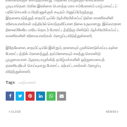
விகாரைக்குச் சொந்தமானது. அதனை யாருக்கும் கையளிக்க
முடியாதென அகில இலங்கை பௌத்த மகா சம்மேளனம் யாழ்.மாவட்டப்
பதில் செயலர் ம.பிரதீபனுக்குக் கடிதம் அனுப்பியிருந்தது.
இதனையடுத்துத் தையிட்டியில் ஆக்கிரமிக்கப்பட்டுள்ள காணிகளின்
உரிமையாளர்கள் மத்தியில் கொந்தளிப்பான நிலை உருவானது. இவ்வாறான
நிலையிலேயே பாரிய தொடர் போராட்டத்திற்கு மீண்டும் ஆக்கிரமிக்கப்பட்ட
காணிகளின் உரிமையாளர்கள் அழைப்பு விடுத்துள்ளனர்.
இதேவேளை, தையிட்டியில் இன்றும், நாளையும் முன்னெடுக்கப்படவுள்ள
போராட்டத்தில் அனைத்துத் தரப்பினரையும் கலந்து கொண்டு
முழுமையான ஆதரவு வழங்கித் தமிழ்மக்களின் ஒற்றுமையைத்
தரணியறியச் செய்யுமாறு போராட்ட ஏற்பாட்டாளர்கள் அழைப்பு
விடுத்துள்ளனர்.
Tags:
யாழ்ப்பாணம்
OLDER
NEWER