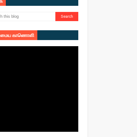
ுக
மைய காணொளி