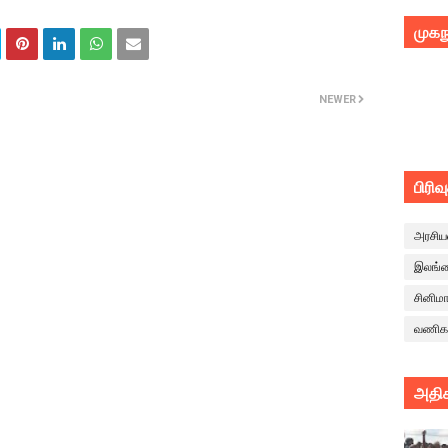
முகந
NEWER
பிரிவ
அரசிய
இலங்
சினிம
வணிக
அதிக