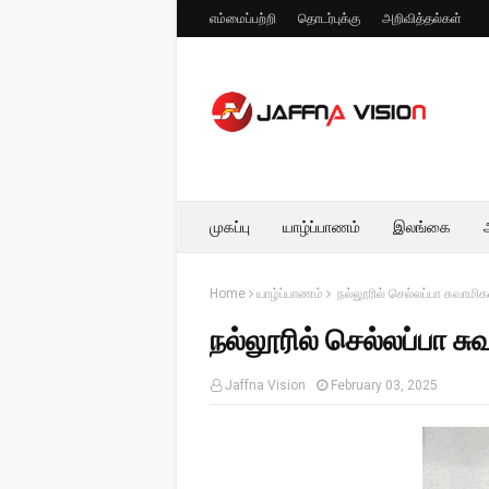
எம்மைப்பற்றி
தொடர்புக்கு
அறிவித்தல்கள்
முகப்பு
யாழ்ப்பாணம்
இலங்கை
Home
யாழ்ப்பாணம்
நல்லூரில் செல்லப்பா சுவாமி
நல்லூரில் செல்லப்பா ச
Jaffna Vision
February 03, 2025