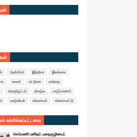
ூல்
ுகள்
ல்
ஆன்மீகம்
இந்தியா
இலங்கை
கை.
உலகம்
கட்டுரை
கவிதை
ா
தொழிநுட்பம்
நிகழ்வு
யாழ்ப்பாணம்
ம்
வாழ்வியல்
விவசாயம்
விளையாட்டு
ம் வாசிக்கப்பட்டவை
செம்மணி மனிதப் புதைகுழியைப்