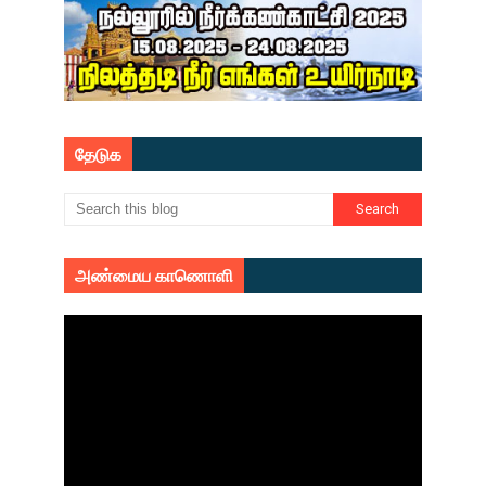
தேடுக
அண்மைய காணொளி