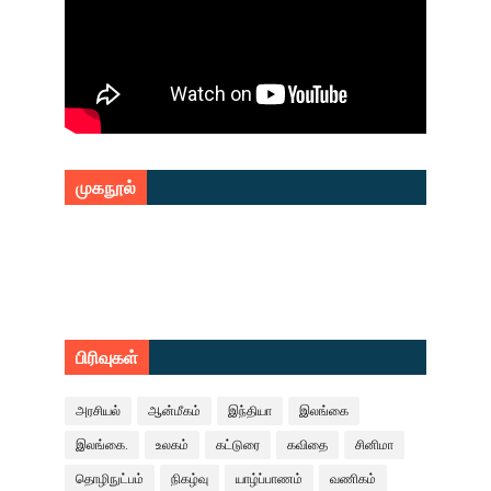
முகநூல்
பிரிவுகள்
அரசியல்
ஆன்மீகம்
இந்தியா
இலங்கை
இலங்கை.
உலகம்
கட்டுரை
கவிதை
சினிமா
தொழிநுட்பம்
நிகழ்வு
யாழ்ப்பாணம்
வணிகம்