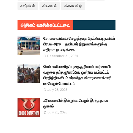
வாழ்வியல்
விவசாயம்
விளையாட்டு
அதிகம் வாசிக்கப்பட்டவை
சோலை வரியை செலுத்தாத நெல்லியடி நகரின்
பிரபல அரச - தனியார் நிறுவனங்களுக்கு
எதிராக நடவடிக்கை
December 31, 2024
செம்மணி மனிதப் புதைகுழியைப் பார்வையிட
வருகை தந்த ஐரோப்பிய ஒன்றிய உயர்மட்டப்
பிரதிநிதிகளிடம் சர்வதேச விசாரணை கோரி
மாபெரும் போராட்டம்
July 23, 2026
கீரிமலையில் இன்று மாபெரும் இரத்ததான
முகாம்
July 26, 2026