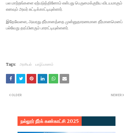
பல மாற்றங்களை ஏற்படுத்தினோம் என்பது பெருமைக்குரிய விடயமாகும்
எனவும் அவர் சுட்டிக்காட்டியுள்ளார்.
இதேவேளை, அவரது தீர்மானத்தை முன்னுதாரணமான தீர்மானமெனப்
பல்வேறு தரப்பினரும் பாராட்டியுள்ளனர்.
Tags:
அரசியல்
யாழ்ப்பாணம்
OLDER
NEWER
நல்லூர் நீர்க் கண்காட்சி 2025