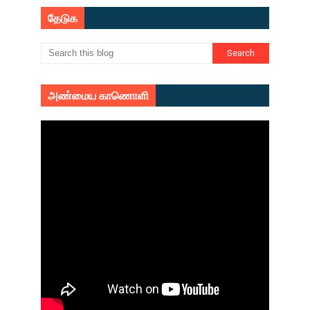
தேடுக
அண்மைய காணொளி