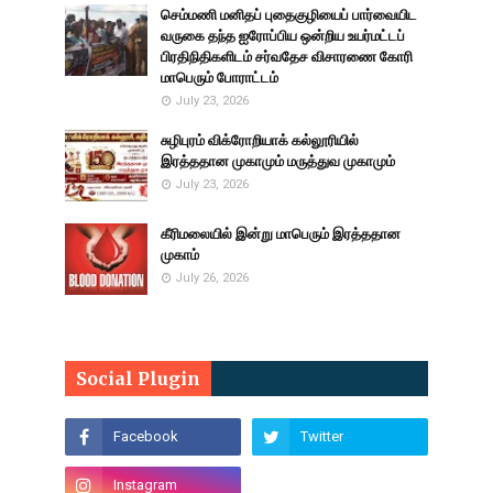
செம்மணி மனிதப் புதைகுழியைப் பார்வையிட
வருகை தந்த ஐரோப்பிய ஒன்றிய உயர்மட்டப்
பிரதிநிதிகளிடம் சர்வதேச விசாரணை கோரி
மாபெரும் போராட்டம்
July 23, 2026
சுழிபுரம் விக்ரோறியாக் கல்லூரியில்
இரத்ததான முகாமும் மருத்துவ முகாமும்
July 23, 2026
கீரிமலையில் இன்று மாபெரும் இரத்ததான
முகாம்
July 26, 2026
Social Plugin