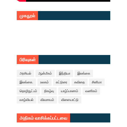
முகநூல்
பிரிவுகள்
அரசியல்
ஆன்மீகம்
இந்தியா
இலங்கை
இலங்கை.
உலகம்
கட்டுரை
கவிதை
சினிமா
தொழிநுட்பம்
நிகழ்வு
யாழ்ப்பாணம்
வணிகம்
வாழ்வியல்
விவசாயம்
விளையாட்டு
அதிகம் வாசிக்கப்பட்டவை