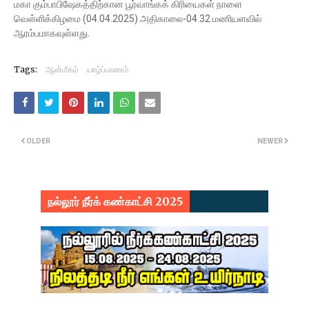
மகா கும்பாபிஷேகத்திற்கான பூர்வாங்கக் கிரியைகள் நாளை
வெள்ளிக்கிழமை (04.04.2025) அதிகாலை-04.32 மணியளவில்
ஆரம்பமாகவுள்ளது.
Tags:
ஆன்மீகம்
யாழ்ப்பாணம்
OLDER
NEWER
நல்லூர் நீர்க் கண்காட்சி 2025