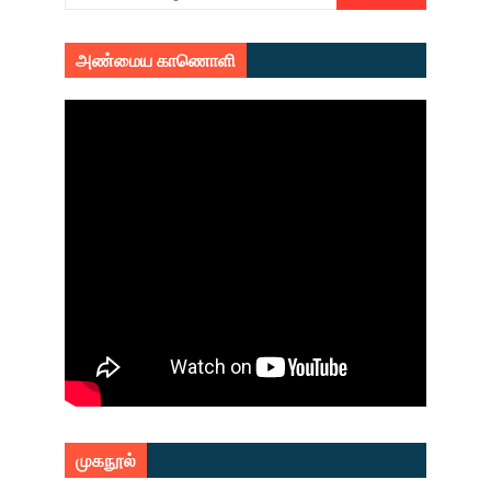
அண்மைய காணொளி
முகநூல்