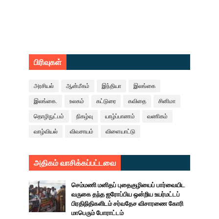
பிரிவுகள்
அரசியல்
ஆன்மீகம்
இந்தியா
இலங்கை
இலங்கை.
உலகம்
கட்டுரை
கவிதை
சினிமா
தொழிநுட்பம்
நிகழ்வு
யாழ்ப்பாணம்
வணிகம்
வாழ்வியல்
விவசாயம்
விளையாட்டு
அதிகம் வாசிக்கப்பட்டவை
செம்மணி மனிதப் புதைகுழியைப் பார்வையிட
வருகை தந்த ஐரோப்பிய ஒன்றிய உயர்மட்டப்
பிரதிநிதிகளிடம் சர்வதேச விசாரணை கோரி
மாபெரும் போராட்டம்