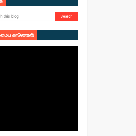
ுக
மைய காணொளி