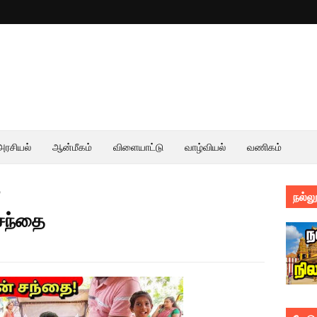
அரசியல்
ஆன்மீகம்
விளையாட்டு
வாழ்வியல்
வணிகம்
ை
நல்லூ
 சந்தை