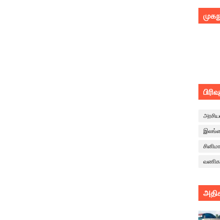
முகந
பிரிவ
அரசிய
இலங்
சினிம
வணிக
அதிக