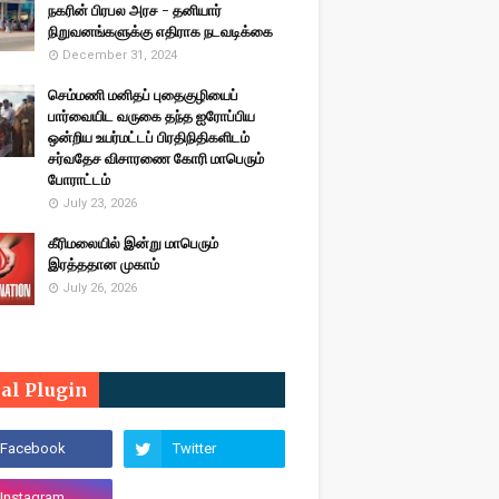
நகரின் பிரபல அரச - தனியார்
நிறுவனங்களுக்கு எதிராக நடவடிக்கை
December 31, 2024
செம்மணி மனிதப் புதைகுழியைப்
பார்வையிட வருகை தந்த ஐரோப்பிய
ஒன்றிய உயர்மட்டப் பிரதிநிதிகளிடம்
சர்வதேச விசாரணை கோரி மாபெரும்
போராட்டம்
July 23, 2026
கீரிமலையில் இன்று மாபெரும்
இரத்ததான முகாம்
July 26, 2026
ial Plugin