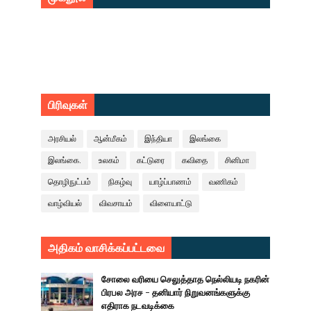
பிரிவுகள்
அரசியல்
ஆன்மீகம்
இந்தியா
இலங்கை
இலங்கை.
உலகம்
கட்டுரை
கவிதை
சினிமா
தொழிநுட்பம்
நிகழ்வு
யாழ்ப்பாணம்
வணிகம்
வாழ்வியல்
விவசாயம்
விளையாட்டு
அதிகம் வாசிக்கப்பட்டவை
சோலை வரியை செலுத்தாத நெல்லியடி நகரின்
பிரபல அரச - தனியார் நிறுவனங்களுக்கு
எதிராக நடவடிக்கை