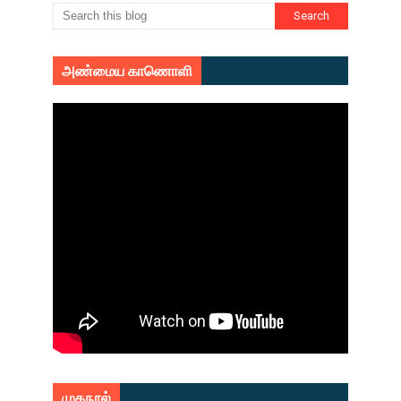
அண்மைய காணொளி
முகநூல்