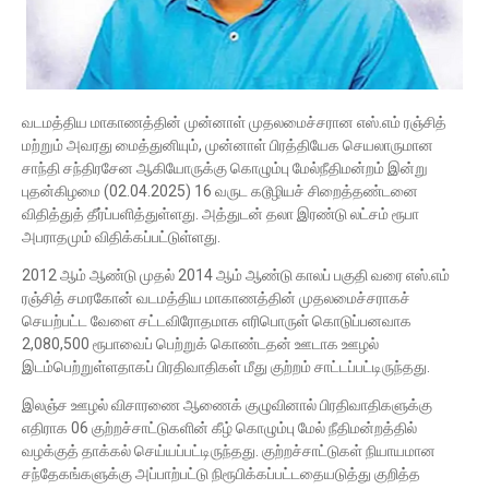
வடமத்திய மாகாணத்தின் முன்னாள் முதலமைச்சரான எஸ்.எம் ரஞ்சித்
மற்றும் அவரது மைத்துனியும், முன்னாள் பிரத்தியேக செயலாருமான
சாந்தி சந்திரசேன ஆகியோருக்கு கொழும்பு மேல்நீதிமன்றம் இன்று
புதன்கிழமை (02.04.2025) 16 வருட கடூழியச் சிறைத்தண்டனை
விதித்துத் தீர்ப்பளித்துள்ளது. அத்துடன் தலா இரண்டு லட்சம் ரூபா
அபராதமும் விதிக்கப்பட்டுள்ளது.
2012 ஆம் ஆண்டு முதல் 2014 ஆம் ஆண்டு காலப் பகுதி வரை எஸ்.எம்
ரஞ்சித் சமரகோன் வடமத்திய மாகாணத்தின் முதலமைச்சராகச்
செயற்பட்ட வேளை சட்டவிரோதமாக எரிபொருள் கொடுப்பனவாக
2,080,500 ரூபாவைப் பெற்றுக் கொண்டதன் ஊடாக ஊழல்
இடம்பெற்றுள்ளதாகப் பிரதிவாதிகள் மீது குற்றம் சாட்டப்பட்டிருந்தது.
இலஞ்ச ஊழல் விசாரணை ஆணைக் குழுவினால் பிரதிவாதிகளுக்கு
எதிராக 06 குற்றச்சாட்டுகளின் கீழ் கொழும்பு மேல் நீதிமன்றத்தில்
வழக்குத் தாக்கல் செய்யப்பட்டிருந்தது. குற்றச்சாட்டுகள் நியாயமான
சந்தேகங்களுக்கு அப்பாற்பட்டு நிரூபிக்கப்பட்டதையடுத்து குறித்த