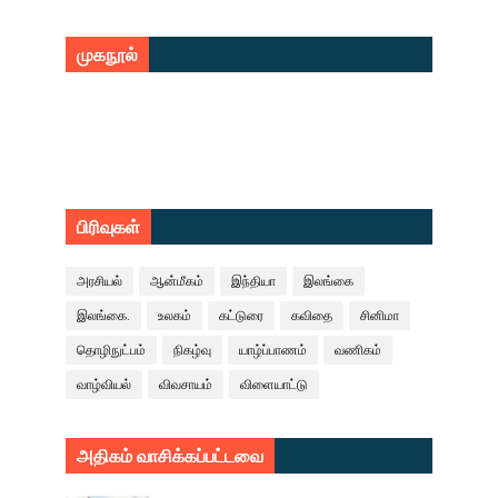
முகநூல்
பிரிவுகள்
அரசியல்
ஆன்மீகம்
இந்தியா
இலங்கை
இலங்கை.
உலகம்
கட்டுரை
கவிதை
சினிமா
தொழிநுட்பம்
நிகழ்வு
யாழ்ப்பாணம்
வணிகம்
வாழ்வியல்
விவசாயம்
விளையாட்டு
அதிகம் வாசிக்கப்பட்டவை