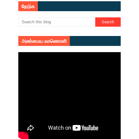
தேடுக
அண்மைய காணொளி