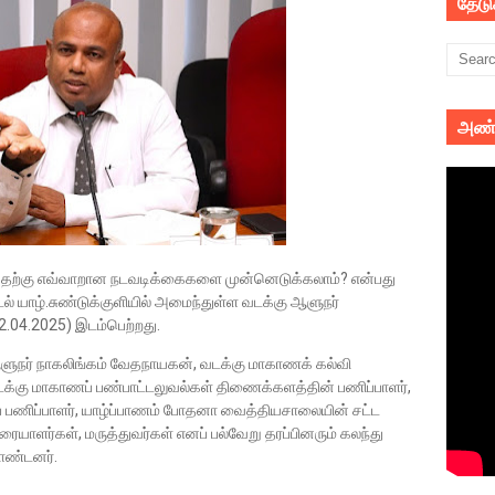
தேட
அண்
்கு எவ்வாறான நடவடிக்கைகளை முன்னெடுக்கலாம்? என்பது
டல் யாழ்.சுண்டுக்குளியில் அமைந்துள்ள வடக்கு ஆளுநர்
2.04.2025) இடம்பெற்றது.
ளுநர் நாகலிங்கம் வேதநாயகன், வடக்கு மாகாணக் கல்வி
வடக்கு மாகாணப் பண்பாட்டலுவல்கள் திணைக்களத்தின் பணிப்பாளர்,
பணிப்பாளர், யாழ்ப்பாணம் போதனா வைத்தியசாலையின் சட்ட
ரையாளர்கள், மருத்துவர்கள் எனப் பல்வேறு தரப்பினரும் கலந்து
ொண்டனர்.