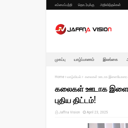
எம்மைப்பற்றி
தொடர்புக்கு
அறிவித்தல்கள்
முகப்பு
யாழ்ப்பாணம்
இலங்கை
Home
வாழ்வியல்
கலைகள் ஊடாக இளையோரை வழிப்ப
கலைகள் ஊடாக இளையோ
புதிய திட்டம்!
Jaffna Vision
April 23, 2025