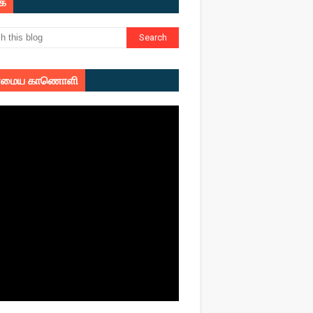
ுக
மைய காணொளி