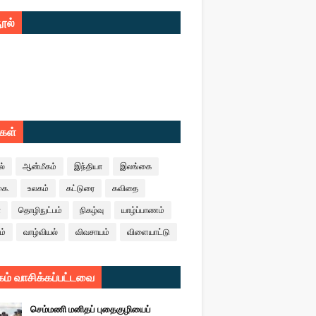
ூல்
ுகள்
ல்
ஆன்மீகம்
இந்தியா
இலங்கை
கை.
உலகம்
கட்டுரை
கவிதை
ா
தொழிநுட்பம்
நிகழ்வு
யாழ்ப்பாணம்
ம்
வாழ்வியல்
விவசாயம்
விளையாட்டு
ம் வாசிக்கப்பட்டவை
செம்மணி மனிதப் புதைகுழியைப்