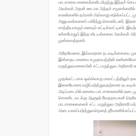
பாடசாலை மாணவர்களிடமிருந்து இந்தச் செய
அவர்கள் அதன் ஊடாக அந்தச் சமூகங்களில் மா
காலங்களில் தம்மால் அவ்வாறு எடுக்கப்பட்ட 
அனுபவங்களைப் பகிர்ந்து கொண்டனர். இத
சாத்தியமாகும் எனவும் சுட்டிக்காட்டினர். 
உள்ளபோதும் இந்த விடயங்களை அவர்கள் அர்ப்
முன்வைத்தனர்.
அதேவேளை, இவ்வாறான நடவடிக்கையை முன்னெ
இன்றைய மாணவ சமுதாயத்தின் எண்ணவோட்டங
மருத்துவமனையின் சட்டமருத்துவ அதிகாரி சுட்
முதல்கட்டமாக ஒவ்வொரு மாவட்டத்திலும் த
இளையோரை வழிப்படுத்துவதற்கான நடவடிக்கைக
அடிப்படையில் ஏனைய பாடசாலைகளில் நடைமுறை
கொண்ட வடக்கு ஆளுநர் வேதநாயகன் தெரிவித்
பாடசாலைகளைச் சட்ட மருத்துவ அதிகாரி மற்
அடையாளப்படுத்துவதெனத் தீர்மானிக்கப்பட்ட
.