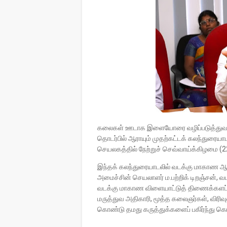
கலைகள் ஊடாக இளையோரை வழிப்படுத்துவதற
தொடர்பில் ஆராயும் முதற்கட்டக் கலந்துரையா
செயலகத்தில் நேற்றுச் செவ்வாய்க்கிழமை (2
இந்தக் கலந்துரையாடலில் வடக்கு மாகாண ஆ
அமைச்சின் செயலாளர் ம.பற்றிக் டிறஞ்சன், 
வடக்கு மாகாண விளையாட்டுத் திணைக்களப் 
மருத்துவ அதிகாரி, மூத்த கலைஞர்கள், விரிவு
கொண்டு தமது கருத்துக்களைப் பகிர்ந்து க