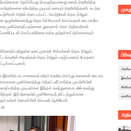
ற்பாடுகளை ஆரம்பிப்பது பொருத்தமானது எனத் தெரிவித்த
ற்றங்களை ஏற்படுத்த முடியும் எனவும் தெரிவித்தனர். கடந்த
முகந
முயற்சிகள் அதில் அடையப்பட்ட வெற்றிகள் தொடர்பிலும்
னை ஒருங்கிணைத்து தொடர்ச்சியாகச் செய்வதன் ஊடாகவே
இவற்றை முன்னெடுப்பதற்கான துறைசார் அரச அதிகாரிகள்
பணிப்புடன் செய்யவில்லை என்ற குற்றச்சாட்டுக்களையும்
டுப்பதிலுள்ள நடைமுறைச் சிக்கல்கள் தொடர்பிலும்,
பிரிவ
்களின் சிதறல்கள் தொடர்பிலும் யாழ்ப்பாணம் போதனா
டிக்காட்டினார்.
அரசிய
லா இரண்டு பாடசாலைகள் வீதம் தெரிவு செய்து கலைகள் ஊடாக
இலங்
ளை முன்னெடுத்து அந்தப் பரீட்சார்த்த முயற்சியின்
சினிம
ப்படுத்த முடியுமென இந்தக் கலந்துரையாடலில் கலந்து
தார். இந் நிலையில் முன்னோடித் திட்டத்துக்கான
வணிக
றும் கல்வி அமைச்சின் செயலர் ஆகியோர்
து.
அதிக