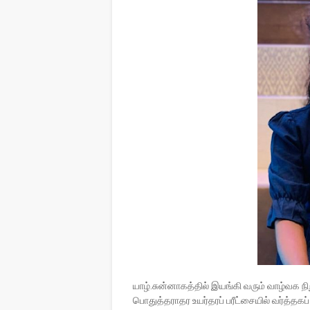
யாழ்.சுன்னாகத்தில் இயங்கி வரும் வாழ்வக ந
பொதுத்தராதர உயர்தரப் பரீட்சையில் வர்த்தக