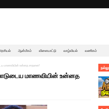
அரசியல்
ஆன்மீகம்
விளையாட்டு
வாழ்வியல்
வணிகம்
ுடைய மாணவியின் உன்னத சாதனை!
நல்லூ
றைபாடுடைய மாணவியின் உன்னத