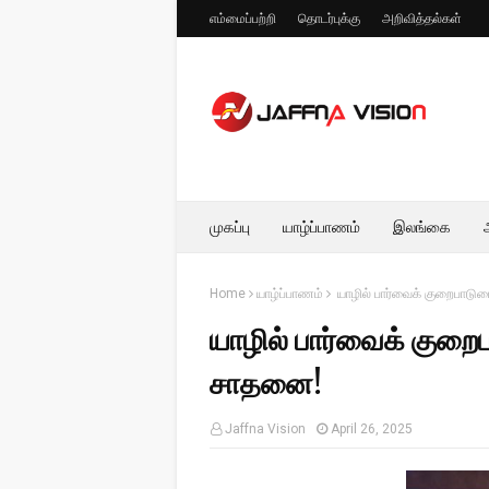
எம்மைப்பற்றி
தொடர்புக்கு
அறிவித்தல்கள்
முகப்பு
யாழ்ப்பாணம்
இலங்கை
Home
யாழ்ப்பாணம்
யாழில் பார்வைக் குறைபாட
யாழில் பார்வைக் கு
சாதனை!
Jaffna Vision
April 26, 2025