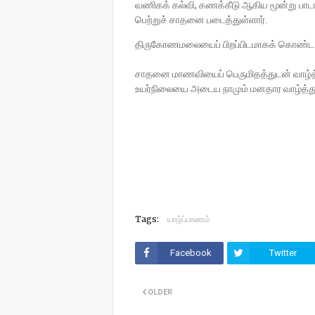
வணிகக் கல்வி, கணக்கீடு ஆகிய மூன்று பாடங்
பெற்றுச் சாதனை படைத்துள்ளார்.
திருகோணமலையைப் பிறப்பிடமாகக் கொண்ட த
சாதனை மாணவியைப் பெருமிதத்துடன் வாழ்த்த
உயர்நிலையை அடைய நாமும் மனதார வாழ்த்த
Tags:
யாழ்ப்பாணம்
Facebook
Twitter
OLDER