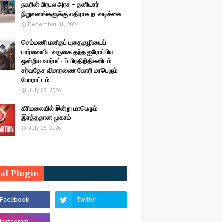
நகரின் பிரபல அரச - தனியார்
நிறுவனங்களுக்கு எதிராக நடவடிக்கை
December 31, 2024
செம்மணி மனிதப் புதைகுழியைப்
பார்வையிட வருகை தந்த ஐரோப்பிய
ஒன்றிய உயர்மட்டப் பிரதிநிதிகளிடம்
சர்வதேச விசாரணை கோரி மாபெரும்
போராட்டம்
July 23, 2026
கீரிமலையில் இன்று மாபெரும்
இரத்ததான முகாம்
July 26, 2026
ial Plugin