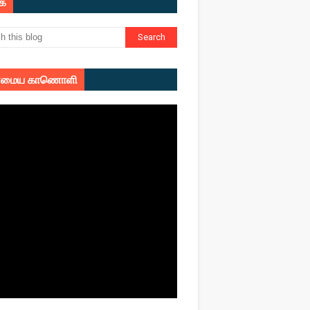
ுக
மைய காணொளி