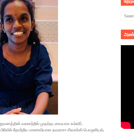
தேட
அண்
ிறுவனத்தின் வரலாற்றில் முதல்தடவையாக கல்விப்
ப் பிரிவில் தோற்றிய மாணவியான தவராசா சிவாங்கி பொருளியல்,