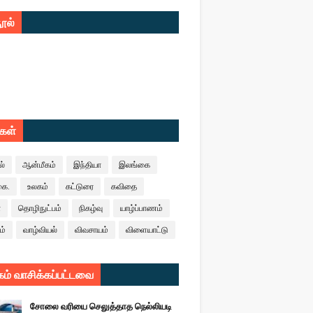
ூல்
ுகள்
ல்
ஆன்மீகம்
இந்தியா
இலங்கை
கை.
உலகம்
கட்டுரை
கவிதை
ா
தொழிநுட்பம்
நிகழ்வு
யாழ்ப்பாணம்
ம்
வாழ்வியல்
விவசாயம்
விளையாட்டு
ம் வாசிக்கப்பட்டவை
சோலை வரியை செலுத்தாத நெல்லியடி