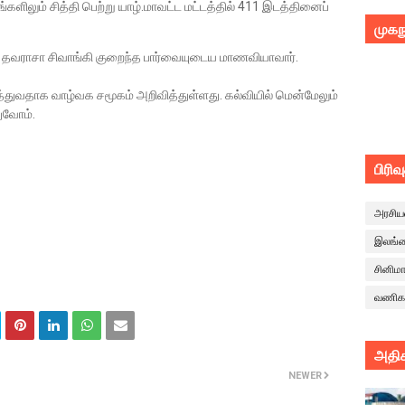
களிலும் சித்தி பெற்று யாழ்.மாவட்ட மட்டத்தில் 411 இடத்தினைப்
முகந
வராசா சிவாங்கி குறைந்த பார்வையுடைய மாணவியாவார்.
ுவதாக வாழ்வக சமூகம் அறிவித்துள்ளது. கல்வியில் மென்மேலும்
ுவோம்.
பிரிவ
அரசிய
இலங்
சினிம
வணிக
அதிக
NEWER