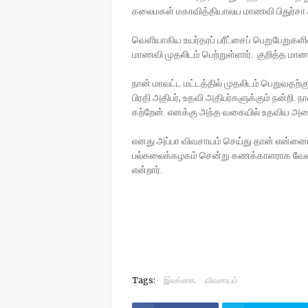
கலைமகள் மகாவித்தியாலய மாணவி பிதுர்சா சற
வெளியாகிய உயர்தரப் பரீட்சைப் பெறுபேறுகளின்
மாணவி முதலிடம் பெற்றுள்ளார். குறித்த மாண
நான் மாவட்ட மட்டத்தில் முதலிடம் பெறுவதற்க
பிரதி அதிபர், உதவி அதிபர்களுக்கும் நன்றி. ந
கற்றேன். எனக்கு அந்த வகையில் உதவிய அனைத
எனது அப்பா விவசாயம் செய்து தான் என்னைப் ப
பல்கலைக்கழகம் சென்று கணக்காளராக வேண
என்றார்.
Tags:
இலங்கை.
விவசாயம்