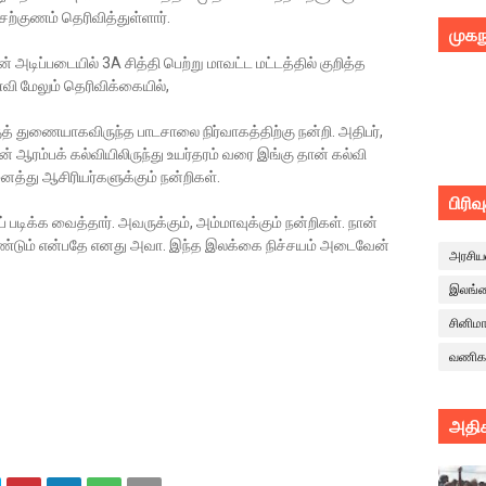
்குணம் தெரிவித்துள்ளார்.
முகந
 அடிப்படையில் 3A சித்தி பெற்று மாவட்ட மட்டத்தில் குறித்த
வி மேலும் தெரிவிக்கையில்,
ுத் துணையாகவிருந்த பாடசாலை நிர்வாகத்திற்கு நன்றி. அதிபர்,
ான் ஆரம்பக் கல்வியிலிருந்து உயர்தரம் வரை இங்கு தான் கல்வி
்து ஆசிரியர்களுக்கும் நன்றிகள்.
பிரிவ
டிக்க வைத்தார். அவருக்கும், அம்மாவுக்கும் நன்றிகள். நான்
்டும் என்பதே எனது அவா. இந்த இலக்கை நிச்சயம் அடைவேன்
அரசிய
இலங்
சினிம
வணிக
அதிக