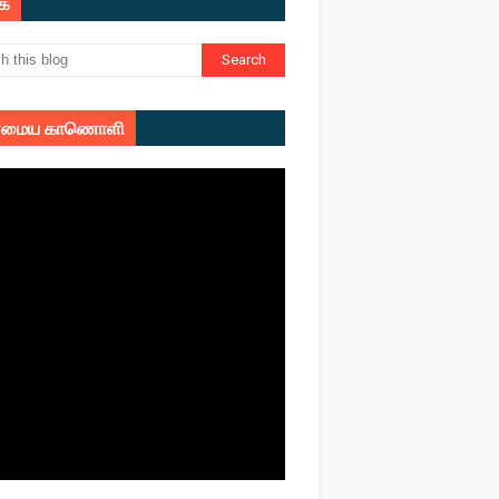
ுக
மைய காணொளி