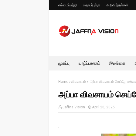
எம்மைப்பற்றி
தொடர்புக்கு
அறிவித்தல்கள்
முகப்பு
யாழ்ப்பாணம்
இலங்கை
Home
விவசாயம்
அப்பா விவசாயம் செய்தே என்னைப
அப்பா விவசாயம் செய்த
Jaffna Vision
April 28, 2025
.