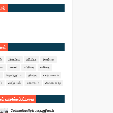
ூல்
ுகள்
ல்
ஆன்மீகம்
இந்தியா
இலங்கை
கை.
உலகம்
கட்டுரை
கவிதை
ா
தொழிநுட்பம்
நிகழ்வு
யாழ்ப்பாணம்
ம்
வாழ்வியல்
விவசாயம்
விளையாட்டு
ம் வாசிக்கப்பட்டவை
செம்மணி மனிதப் புதைகுழியைப்