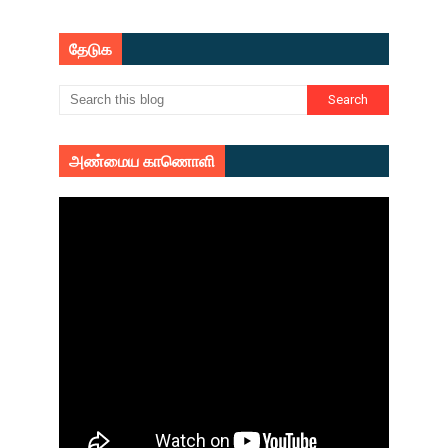
தேடுக
அண்மைய காணொளி