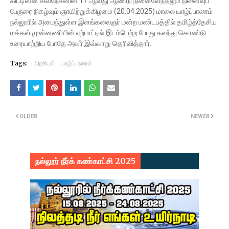
கிட்டினன் சிவநேசனின் 17 ஆவது ஆண்டு நினைவேந்தலும் நினைவுப்
பேருரை நிகழ்வும் ஞாயிற்றுக்கிழமை (20.04.2025) மாலை யாழ்ப்பாணம்
நல்லூரில் அமைந்துள்ள இளங்கலைஞர் மன்ற மண்டபத்தில் தமிழ்த்தேசிய
மக்கள் முன்னணியின் ஏற்பாட்டில் இடம்பெற்ற போது கலந்து கொண்டு
உரையாற்றிய போதே அவர் இவ்வாறு தெரிவித்தார்.
Tags:
அரசியல்
யாழ்ப்பாணம்
OLDER
NEWER
நல்லூர் நீர்க் கண்காட்சி 2025