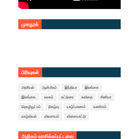
முகநூல்
பிரிவுகள்
அரசியல்
ஆன்மீகம்
இந்தியா
இலங்கை
இலங்கை.
உலகம்
கட்டுரை
கவிதை
சினிமா
தொழிநுட்பம்
நிகழ்வு
யாழ்ப்பாணம்
வணிகம்
வாழ்வியல்
விவசாயம்
விளையாட்டு
அதிகம் வாசிக்கப்பட்டவை