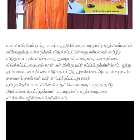
வன்னியில் போர் நடந்த காலப் பகுதியில் பல நாடாளுமன்ற உறுப்பினர்களின்
உயிர்களுக்கு அச்சுறுத்தல் விடுக்கப்பட்டுள்ளது என்பதைத் தமிழீழ
விடுதலைப் புலிகளின் உளவுத் துறையால் எங்களுக்கு எச்சரிக்கை
விடுக்கப்பட்டமையால் தான் பலர் இன்று உயிர் தப்பியிருக்கின்றோம். ஐந்து
தடவைகள் எச்சரிக்கை விடுக்கப்பட்டுத் துல்லியமாக அவர்கள் வழங்கிய
தகவலால் தான் என் உயிர் காப்பாற்றப்பட்டது எனத்
தமிழ்த்தேசியக் கட்சியின் பொதுச் செயலாளரும், மூத்த தமிழ்
அரசியல்வாதியும், முன்னாள் நாடாளுமன்ற உறுப்பினருமான
எம்.கே.சிவாஜிலிங்கம் தெரிவித்தார்.