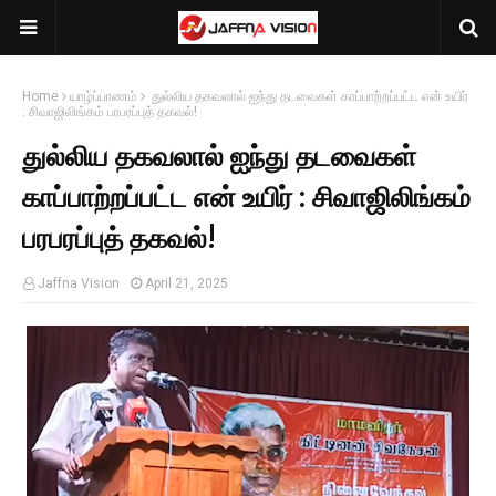
Home
யாழ்ப்பாணம்
துல்லிய தகவலால் ஐந்து தடவைகள் காப்பாற்றப்பட்ட என் உயிர்
: சிவாஜிலிங்கம் பரபரப்புத் தகவல்!
துல்லிய தகவலால் ஐந்து தடவைகள்
காப்பாற்றப்பட்ட என் உயிர் : சிவாஜிலிங்கம்
பரபரப்புத் தகவல்!
Jaffna Vision
April 21, 2025