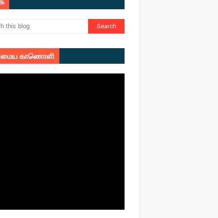
ுக
மைய காணொளி