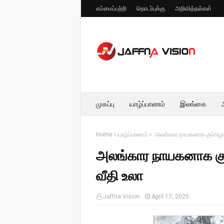
எம்மைப்பற்றி
தொடர்புக்கு
அறிவித்தல்கள்
முகப்பு
யாழ்ப்பாணம்
இலங்கை
Home
யாழ்ப்பாணம்
அலங்கார நாயகனாக குப்பிழ
அலங்கார நாயகனாக கு
வீதி உலா
Jaffna Vision
April 17, 2025