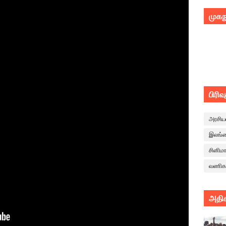
முகந
பிரிவ
அரசிய
இலங்
சினிம
வணிக
அதிக