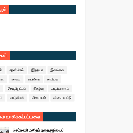
ூல்
ுகள்
ல்
ஆன்மீகம்
இந்தியா
இலங்கை
கை.
உலகம்
கட்டுரை
கவிதை
ா
தொழிநுட்பம்
நிகழ்வு
யாழ்ப்பாணம்
ம்
வாழ்வியல்
விவசாயம்
விளையாட்டு
ம் வாசிக்கப்பட்டவை
செம்மணி மனிதப் புதைகுழியைப்