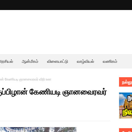
அரசியல்
ஆன்மீகம்
விளையாட்டு
வாழ்வியல்
வணிகம்
ான் கேணியடி ஞானவைரவர் வீதி உலா
நல்லூ
ப்பிழான் கேணியடி ஞானவைரவர்