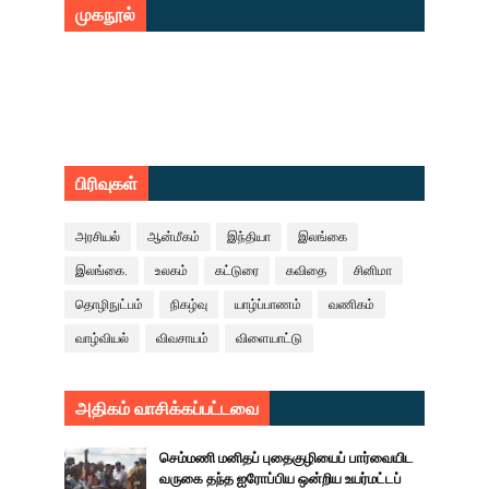
முகநூல்
பிரிவுகள்
அரசியல்
ஆன்மீகம்
இந்தியா
இலங்கை
இலங்கை.
உலகம்
கட்டுரை
கவிதை
சினிமா
தொழிநுட்பம்
நிகழ்வு
யாழ்ப்பாணம்
வணிகம்
வாழ்வியல்
விவசாயம்
விளையாட்டு
அதிகம் வாசிக்கப்பட்டவை
செம்மணி மனிதப் புதைகுழியைப் பார்வையிட
வருகை தந்த ஐரோப்பிய ஒன்றிய உயர்மட்டப்