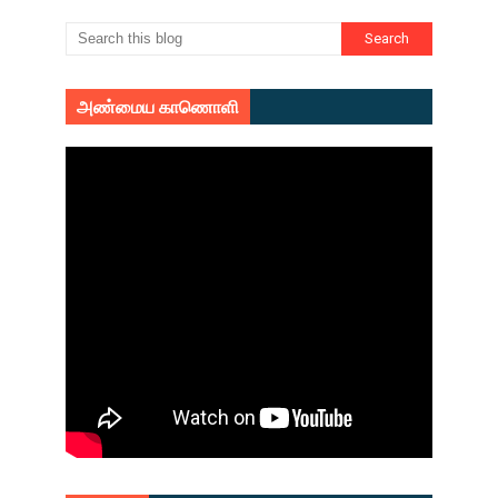
அண்மைய காணொளி