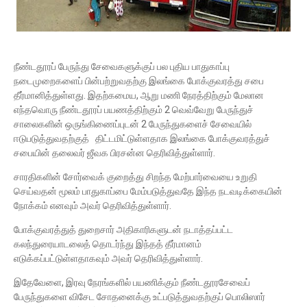
நீண்டதூரப் பேருந்து சேவைகளுக்குப் பல புதிய பாதுகாப்பு
நடைமுறைகளைப் பின்பற்றுவதற்கு இலங்கை போக்குவரத்து சபை
தீர்மானித்துள்ளது. இதற்கமைய, ஆறு மணி நேரத்திற்கும் மேலான
எந்தவொரு நீண்டதூரப் பயணத்திற்கும் 2 வெவ்வேறு பேருந்துச்
சாலைகளின் ஒருங்கிணைப்புடன் 2 பேருந்துகளைச் சேவையில்
ஈடுபடுத்துவதற்குத் திட்டமிட்டுள்ளதாக இலங்கை போக்குவரத்துச்
சபையின் தலைவர் ஜீவக பிரசன்ன தெரிவித்துள்ளார்.
சாரதிகளின் சோர்வைக் குறைத்து சிறந்த மேற்பார்வையை உறுதி
செய்வதன் மூலம் பாதுகாப்பை மேம்படுத்துவதே இந்த நடவடிக்கையின்
நோக்கம் எனவும் அவர் தெரிவித்துள்ளார்.
போக்குவரத்துத் துறைசார் அதிகாரிகளுடன் நடாத்தப்பட்ட
கலந்துரையாடலைத் தொடர்ந்து இந்தத் தீர்மானம்
எடுக்கப்பட்டுள்ளதாகவும் அவர் தெரிவித்துள்ளார்.
இதேவேளை, இரவு நேரங்களில் பயணிக்கும் நீண்டதூரசேவைப்
பேருந்துகளை விசேட சோதனைக்கு உட்படுத்துவதற்குப் பொலிஸார்