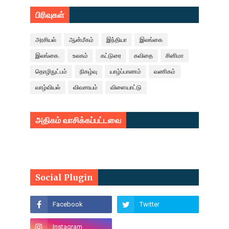
பிரிவுகள்
அரசியல்
ஆன்மீகம்
இந்தியா
இலங்கை
இலங்கை.
உலகம்
கட்டுரை
கவிதை
சினிமா
தொழிநுட்பம்
நிகழ்வு
யாழ்ப்பாணம்
வணிகம்
வாழ்வியல்
விவசாயம்
விளையாட்டு
அதிகம் வாசிக்கப்பட்டவை
Social Plugin