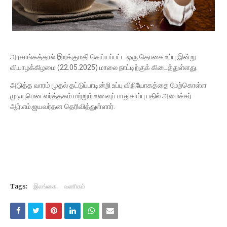
அரசாங்கத்தால் இறக்குமதி செய்யப்பட்ட ஒரு தொகை உப்பு இன்று
வியாழக்கிழமை (22.05.2025) மாலை நாட்டிற்குக் கிடைத்துள்ளது.
அடுத்த வாரம் முதல் தட்டுப்பாடின்றி உப்பு விநியோகத்தை மேற்கொள்ள
முடியுமென வர்த்தகம் மற்றும் உணவுப் பாதுகாப்பு பதில் அமைச்சர்
ஆர்.எம்.ஜயவர்தன தெரிவித்துள்ளார்.
Tags:
இலங்கை.
வணிகம்