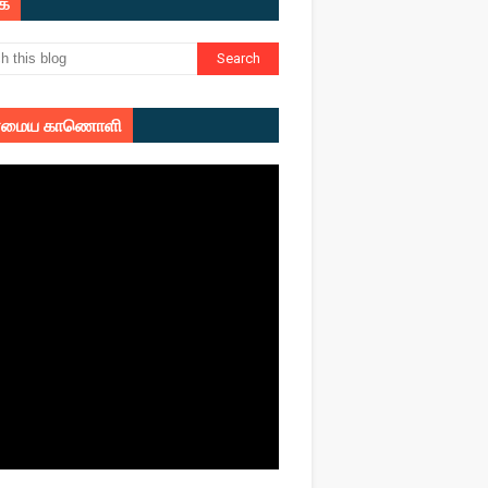
ுக
மைய காணொளி