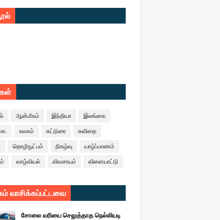
ூல்
ுகள்
ல்
ஆன்மீகம்
இந்தியா
இலங்கை
கை.
உலகம்
கட்டுரை
கவிதை
ா
தொழிநுட்பம்
நிகழ்வு
யாழ்ப்பாணம்
ம்
வாழ்வியல்
விவசாயம்
விளையாட்டு
ம் வாசிக்கப்பட்டவை
சோலை வரியை செலுத்தாத நெல்லியடி