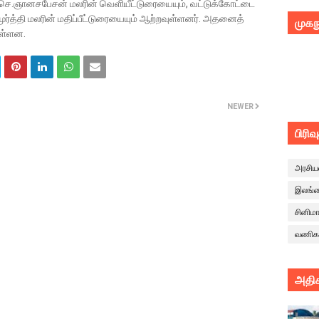
் செ.ஞானசபேசன் மலரின் வெளியீட்டுரையையும், வட்டுக்கோட்டை
ர்த்தி மலரின் மதிப்பீட்டுரையையும் ஆற்றவுள்ளனர். அதனைத்
முகந
வுள்ளன.
NEWER
பிரிவ
அரசிய
இலங்
சினிம
வணிக
அதிக