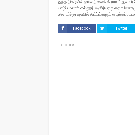
இந்த நிகழ்வில் ஓய்வுநிலைக் கிராம அலுவலர
யாழ்ப்பாணக் கல்லூரி ஆசிரியர் துரை.கணேசமூ
தொடர்ந்து உதவித் திட்ட்ங்களும் வழங்கப்பட
Facebook
Twitter
OLDER