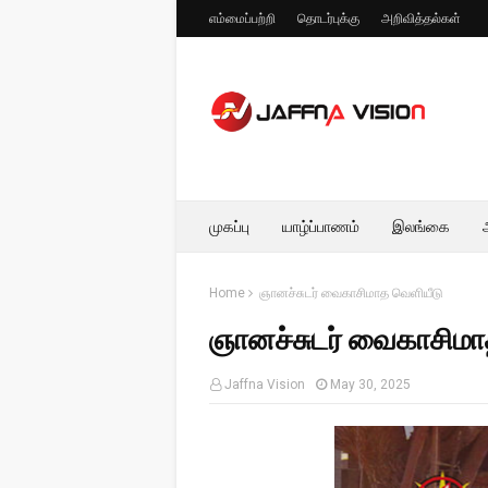
எம்மைப்பற்றி
தொடர்புக்கு
அறிவித்தல்கள்
முகப்பு
யாழ்ப்பாணம்
இலங்கை
Home
ஞானச்சுடர் வைகாசிமாத வெளியீடு
ஞானச்சுடர் வைகாசிமா
Jaffna Vision
May 30, 2025