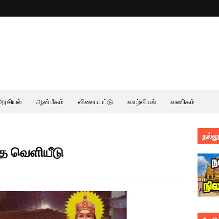
அரசியல்
ஆன்மீகம்
விளையாட்டு
வாழ்வியல்
வணிகம்
நல்லூ
த வெளியீடு