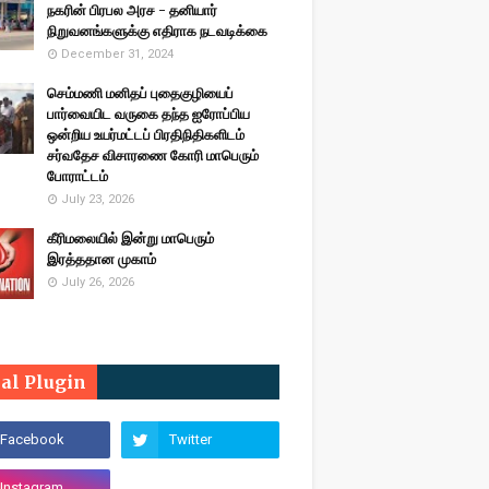
நகரின் பிரபல அரச - தனியார்
நிறுவனங்களுக்கு எதிராக நடவடிக்கை
December 31, 2024
செம்மணி மனிதப் புதைகுழியைப்
பார்வையிட வருகை தந்த ஐரோப்பிய
ஒன்றிய உயர்மட்டப் பிரதிநிதிகளிடம்
சர்வதேச விசாரணை கோரி மாபெரும்
போராட்டம்
July 23, 2026
கீரிமலையில் இன்று மாபெரும்
இரத்ததான முகாம்
July 26, 2026
ial Plugin