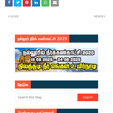
OLDER
NEWER
நல்லூர் நீர்க் கண்காட்சி 2025
தேடுக
அண்மைய காணொளி