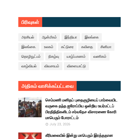
பிரிவுகள்
அரசியல்
ஆன்மீகம்
இந்தியா
இலங்கை
இலங்கை.
உலகம்
கட்டுரை
கவிதை
சினிமா
தொழிநுட்பம்
நிகழ்வு
யாழ்ப்பாணம்
வணிகம்
வாழ்வியல்
விவசாயம்
விளையாட்டு
அதிகம் வாசிக்கப்பட்டவை
செம்மணி மனிதப் புதைகுழியைப் பார்வையிட
வருகை தந்த ஐரோப்பிய ஒன்றிய உயர்மட்டப்
பிரதிநிதிகளிடம் சர்வதேச விசாரணை கோரி
மாபெரும் போராட்டம்
July 23, 2026
கீரிமலையில் இன்று மாபெரும் இரத்ததான