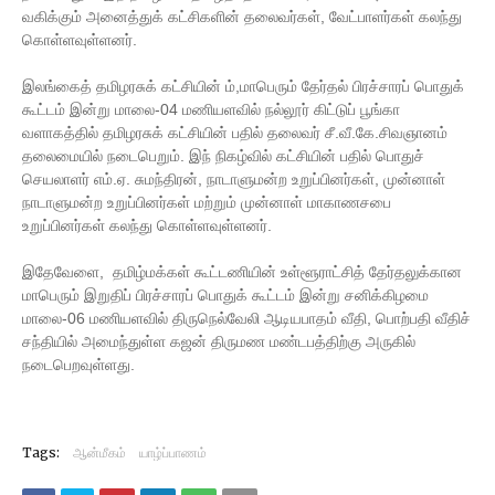
வகிக்கும் அனைத்துக் கட்சிகளின் தலைவர்கள், வேட்பாளர்கள் கலந்து
கொள்ளவுள்ளனர்.
இலங்கைத் தமிழரசுக் கட்சியின் ம்,மாபெரும் தேர்தல் பிரச்சாரப் பொதுக்
கூட்டம் இன்று மாலை-04 மணியளவில் நல்லூர் கிட்டுப் பூங்கா
வளாகத்தில் தமிழரசுக் கட்சியின் பதில் தலைவர் சீ.வீ.கே.சிவஞானம்
தலைமையில் நடைபெறும். இந் நிகழ்வில் கட்சியின் பதில் பொதுச்
செயலாளர் எம்.ஏ. சுமந்திரன், நாடாளுமன்ற உறுப்பினர்கள், முன்னாள்
நாடாளுமன்ற உறுப்பினர்கள் மற்றும் முன்னாள் மாகாணசபை
உறுப்பினர்கள் கலந்து கொள்ளவுள்ளனர்.
இதேவேளை, தமிழ்மக்கள் கூட்டணியின் உள்ளூராட்சித் தேர்தலுக்கான
மாபெரும் இறுதிப் பிரச்சாரப் பொதுக் கூட்டம் இன்று சனிக்கிழமை
மாலை-06 மணியளவில் திருநெல்வேலி ஆடியபாதம் வீதி, பொற்பதி வீதிச்
சந்தியில் அமைந்துள்ள கஜன் திருமண மண்டபத்திற்கு அருகில்
நடைபெறவுள்ளது.
Tags:
ஆன்மீகம்
யாழ்ப்பாணம்