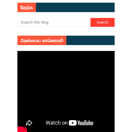
தேடுக
அண்மைய காணொளி