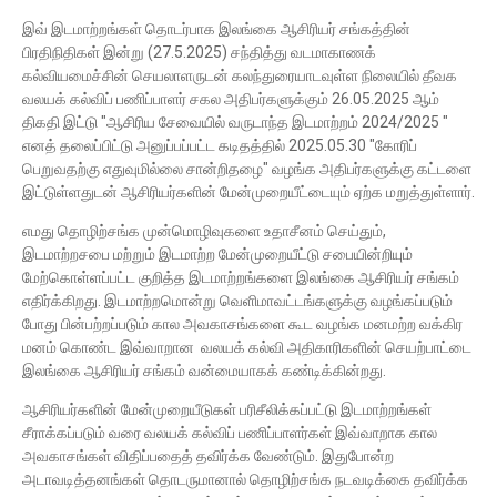
இவ் இடமாற்றங்கள் தொடர்பாக இலங்கை ஆசிரியர் சங்கத்தின்
பிரதிநிதிகள் இன்று (27.5.2025) சந்தித்து வடமாகாணக்
கல்வியமைச்சின் செயலாளருடன் கலந்துரையாடவுள்ள நிலையில் தீவக
வலயக் கல்விப் பணிப்பாளர் சகல அதிபர்களுக்கும் 26.05.2025 ஆம்
திகதி இட்டு "ஆசிரிய சேவையில் வருடாந்த இடமாற்றம் 2024/2025 "
எனத் தலைப்பிட்டு அனுப்பப்பட்ட கடிதத்தில் 2025.05.30 "கோரிப்
பெறுவதற்கு எதுவுமில்லை சான்றிதழை" வழங்க அதிபர்களுக்கு கட்டளை
இட்டுள்ளதுடன் ஆசிரியர்களின் மேன்முறையீட்டையும் ஏற்க மறுத்துள்ளார்.
எமது தொழிற்சங்க முன்மொழிவுகளை உதாசீனம் செய்தும்,
இடமாற்றசபை மற்றும் இடமாற்ற மேன்முறையீட்டு சபையின்றியும்
மேற்கொள்ளப்பட்ட குறித்த இடமாற்றங்களை இலங்கை ஆசிரியர் சங்கம்
எதிர்க்கிறது. இடமாற்றமொன்று வெளிமாவட்டங்களுக்கு வழங்கப்படும்
போது பின்பற்றப்படும் கால அவகாசங்களை கூட வழங்க மனமற்ற வக்கிர
மனம் கொண்ட இவ்வாறான வலயக் கல்வி அதிகாரிகளின் செயற்பாட்டை
இலங்கை ஆசிரியர் சங்கம் வன்மையாகக் கண்டிக்கின்றது.
ஆசிரியர்களின் மேன்முறையீடுகள் பரிசீலிக்கப்பட்டு இடமாற்றங்கள்
சீராக்கப்படும் வரை வலயக் கல்விப் பணிப்பாளர்கள் இவ்வாறாக கால
அவகாசங்கள் விதிப்பதைத் தவிர்க்க வேண்டும். இதுபோன்ற
அடாவடித்தனங்கள் தொடருமானால் தொழிற்சங்க நடவடிக்கை தவிர்க்க