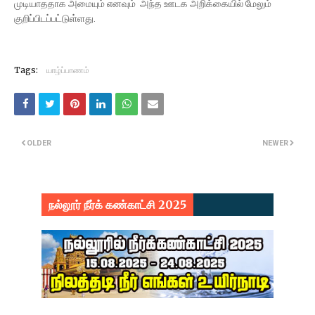
முடியாததாக அமையும் எனவும் அந்த ஊடக அறிக்கையில் மேலும்
குறிப்பிடப்பட்டுள்ளது.
Tags:
யாழ்ப்பாணம்
OLDER
NEWER
நல்லூர் நீர்க் கண்காட்சி 2025