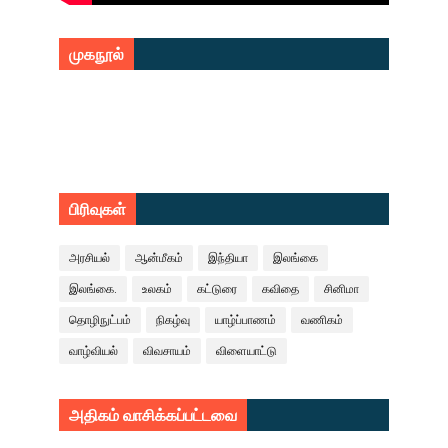
முகநூல்
பிரிவுகள்
அரசியல்
ஆன்மீகம்
இந்தியா
இலங்கை
இலங்கை.
உலகம்
கட்டுரை
கவிதை
சினிமா
தொழிநுட்பம்
நிகழ்வு
யாழ்ப்பாணம்
வணிகம்
வாழ்வியல்
விவசாயம்
விளையாட்டு
அதிகம் வாசிக்கப்பட்டவை