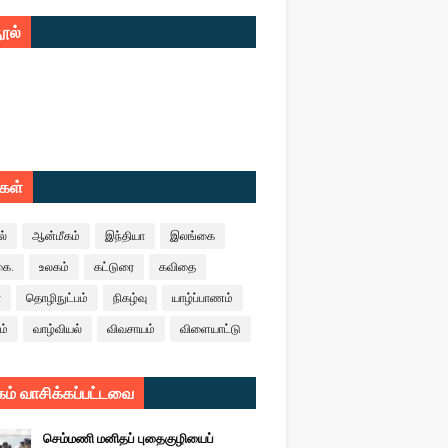
ூல்
ுகள்
ல்
ஆன்மீகம்
இந்தியா
இலங்கை
கை.
உலகம்
கட்டுரை
கவிதை
ா
தொழிநுட்பம்
நிகழ்வு
யாழ்ப்பாணம்
ம்
வாழ்வியல்
விவசாயம்
விளையாட்டு
ம் வாசிக்கப்பட்டவை
செம்மணி மனிதப் புதைகுழியைப்