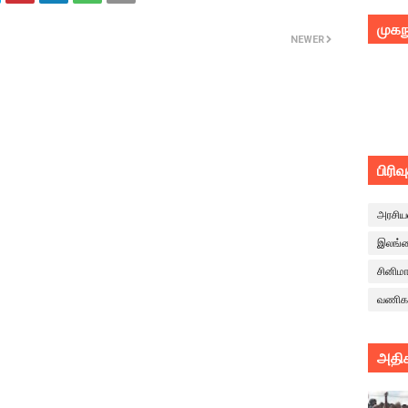
முகந
NEWER
பிரிவ
அரசிய
இலங்
சினிம
வணிக
அதிக