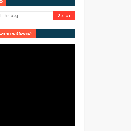
ுக
மைய காணொளி