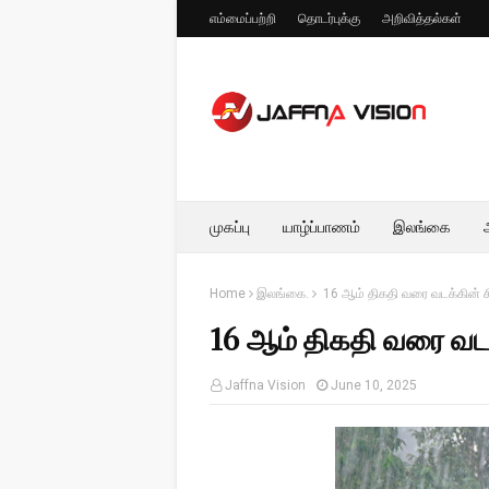
எம்மைப்பற்றி
தொடர்புக்கு
அறிவித்தல்கள்
முகப்பு
யாழ்ப்பாணம்
இலங்கை
Home
இலங்கை.
16 ஆம் திகதி வரை வடக்கின் ச
16 ஆம் திகதி வரை வடக
Jaffna Vision
June 10, 2025