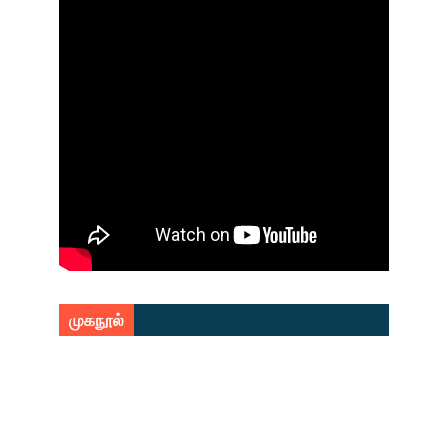
முகநூல்