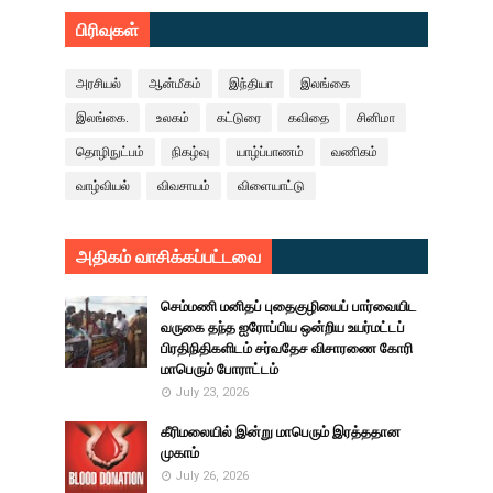
பிரிவுகள்
அரசியல்
ஆன்மீகம்
இந்தியா
இலங்கை
இலங்கை.
உலகம்
கட்டுரை
கவிதை
சினிமா
தொழிநுட்பம்
நிகழ்வு
யாழ்ப்பாணம்
வணிகம்
வாழ்வியல்
விவசாயம்
விளையாட்டு
அதிகம் வாசிக்கப்பட்டவை
செம்மணி மனிதப் புதைகுழியைப் பார்வையிட
வருகை தந்த ஐரோப்பிய ஒன்றிய உயர்மட்டப்
பிரதிநிதிகளிடம் சர்வதேச விசாரணை கோரி
மாபெரும் போராட்டம்
July 23, 2026
கீரிமலையில் இன்று மாபெரும் இரத்ததான
முகாம்
July 26, 2026