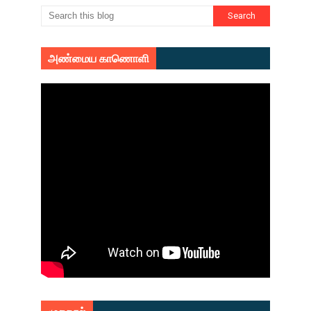
அண்மைய காணொளி