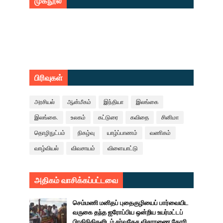
முகநூல்
பிரிவுகள்
அரசியல்
ஆன்மீகம்
இந்தியா
இலங்கை
இலங்கை.
உலகம்
கட்டுரை
கவிதை
சினிமா
தொழிநுட்பம்
நிகழ்வு
யாழ்ப்பாணம்
வணிகம்
வாழ்வியல்
விவசாயம்
விளையாட்டு
அதிகம் வாசிக்கப்பட்டவை
செம்மணி மனிதப் புதைகுழியைப் பார்வையிட
வருகை தந்த ஐரோப்பிய ஒன்றிய உயர்மட்டப்
பிரதிநிதிகளிடம் சர்வதேச விசாரணை கோரி