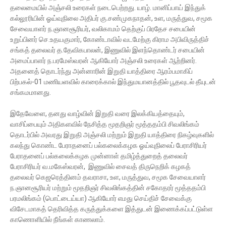
தலைமையில் அஞ்சலி உரைகள் நடைபெற்றது. யாழ். மானிப்பாய் இந்துக்
கல்லூரியின் ஓய்வுநிலை அதிபர் கு.சண்முகநாதன், உள, மருத்துவ, சமூக
சேவையாளர் ந.ஞானசூரியர், வலிகாமம் தெற்குப் பிரதேச சபையின்
உறுப்பினர் செ.உதயகுமார், கோண்டாவில் வடமேற்கு கிராம அபிவிருத்திச்
சங்கத் தலைவர் த.தேவிகபாலன், இணுவில் இளந்தொண்டர் சபையின்
அமைப்பாளர் ந.பரமேஸ்வரன் ஆகியோர் அஞ்சலி உரைகள் ஆற்றினர்.
அதனைத் தொடர்ந்து அன்னாரின் இறுதி யாத்திரை ஆரம்பமாகிப்
பிற்பகல்-01 மணியளவில் காரைக்கால் இந்துமயானத்தில் பூதவுடல் தீயுடன்
சங்கமமானது.
இதேவேளை, தனது வாழ்வின் இறுதி வரை இலக்கியத்தையும்,
வாசிப்பையும் அதிகளவில் நேசித்த மூதறிஞர் மூத்ததம்பி சிவலிங்கம்
தொடர்பில் அவரது இறுதி அஞ்சலி மற்றும் இறுதி யாத்திரை நிகழ்வுகளில்
கலந்து கொண்ட பேராதனைப் பல்கலைக்கழக ஓய்வுநிலைப் பேராசிரியர்
பேராதனைப் பல்கலைக்கழக முன்னாள் தமிழ்த்துறைத் தலைவர்
பேராசிரியர் வ.மகேஸ்வரன், இணுவில் சைவத் திருநெறிக் கழகத்
தலைவர் கெஜரெத்தினம் தவராசா, உள, மருத்துவ, சமூக சேவையாளர்
ந.ஞானசூரியர் மற்றும் மூதறிஞர் சிவலிங்கத்தின் சகோதரர் மூத்ததம்பி
பரமலிங்கம் (பொட்டைய்யா) ஆகியோர் எமது செய்திச் சேவைக்கு
விசேடமாகத் தெரிவித்த கருத்துக்களை இத்துடன் இணைக்கப்பட்டுள்ள
காணொளியில் நீங்கள் காணலாம்.