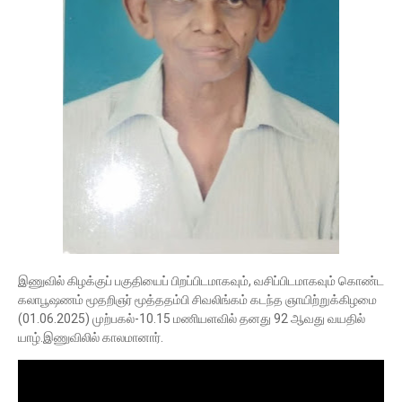
இணுவில் கிழக்குப் பகுதியைப் பிறப்பிடமாகவும், வசிப்பிடமாகவும் கொண்ட
கலாபூஷணம் மூதறிஞர் மூத்ததம்பி சிவலிங்கம் கடந்த ஞாயிற்றுக்கிழமை
(01.06.2025) முற்பகல்-10.15 மணியளவில் தனது 92 ஆவது வயதில்
யாழ்.இணுவிலில் காலமானார்.