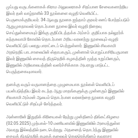
முப்பது வருடங்களாகக் கிராம அலுவலராகச் சிறப்பான சேவைகளாற்றிய
இவர் தன் வாழ்நாளில் 33 நூல்களை எழுதி வெளியிட்ட
பெருமைக்குரியவர். 34 ஆவது நூலாக ஐந்தாம் குரவர் எனப் போற்றப்படும்
ஆறுமுகநாவலர் தொடர்பான நூலை இவர் எழுதி நிறைவு
செய்துள்ளமையும் இங்கு குறிப்பிடத்தக்க அம்சம். குறிப்பாக நல்லூர்க்
கந்தசுவாமி கோவில் தொடர்பான அரிய வரலாற்று நூலையும் எழுதி
வெளியிட்டுப் பலரது பாராட்டைப் பெற்றுள்ளார். இணுவில் சிவகாமி
அறநெறிப் பாடசாலையின் ஸ்தாபகரும், முன்னாள் பொறுப்பாசிரியருமான
இவர் இணுவில் சைவத் திருநெறிக் கழகத்தின் மூத்த உறுப்பினரும்,
இணுவில் அறிவாலயத்தின் வளர்ச்சிக்காக அயராது பாடுபட்ட
பெருந்தகையுமாவார்.
தனக்கு வரும் வருமானத்தை முழுமையாக நூல்கள் வெளியிடப்
பயன்படுத்திய இவர் கடந்த ஆறு மாதங்களுக்கு முன்னரும் இணுவில்
சிவகாமி அம்மன் ஆலயம் தொடர்பான வரலாற்றை நூலாக எழுதி
வெளியிட்டுச் சிறப்புச் சேர்த்தவர்.
அன்னாரின் இறுதிக் கிரியைகள் நேற்று முன்தினம் திங்கட்கிழமை
(02.05.2025) முற்பகல்-10 மணியளவில் இணுவிலில் அமைந்துள்ள
அவரது இல்லத்தில் நடைபெற்றது. அதனைத் தொடர்ந்து இணுவில்
சைவத் திருநெறிக் கழகத் தலைவர் கெஜரெத்தினம் தவராசா