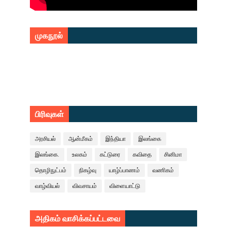
முகநூல்
பிரிவுகள்
அரசியல்
ஆன்மீகம்
இந்தியா
இலங்கை
இலங்கை.
உலகம்
கட்டுரை
கவிதை
சினிமா
தொழிநுட்பம்
நிகழ்வு
யாழ்ப்பாணம்
வணிகம்
வாழ்வியல்
விவசாயம்
விளையாட்டு
அதிகம் வாசிக்கப்பட்டவை