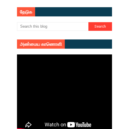
தேடுக
அண்மைய காணொளி