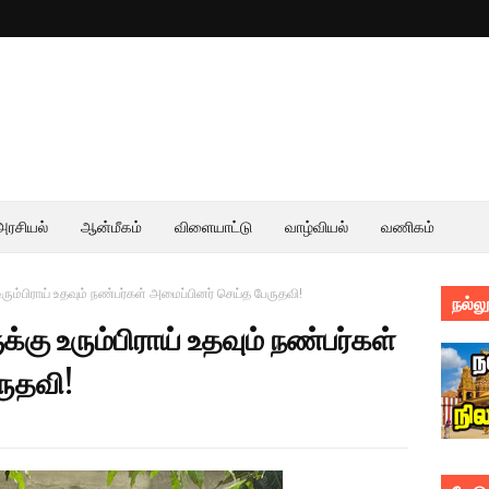
அரசியல்
ஆன்மீகம்
விளையாட்டு
வாழ்வியல்
வணிகம்
ம்பிராய் உதவும் நண்பர்கள் அமைப்பினர் செய்த பேருதவி!
நல்லூ
ு உரும்பிராய் உதவும் நண்பர்கள்
ருதவி!