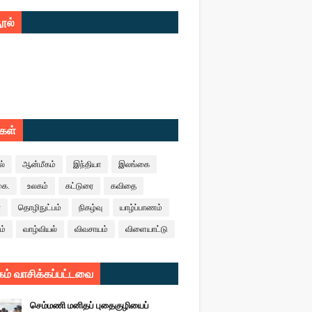
ூல்
ுகள்
ல்
ஆன்மீகம்
இந்தியா
இலங்கை
கை.
உலகம்
கட்டுரை
கவிதை
ா
தொழிநுட்பம்
நிகழ்வு
யாழ்ப்பாணம்
ம்
வாழ்வியல்
விவசாயம்
விளையாட்டு
ம் வாசிக்கப்பட்டவை
செம்மணி மனிதப் புதைகுழியைப்