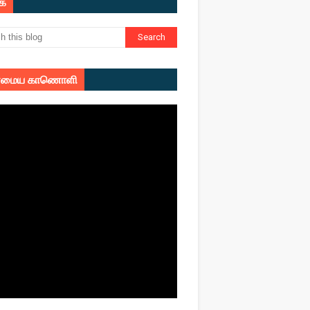
ுக
மைய காணொளி