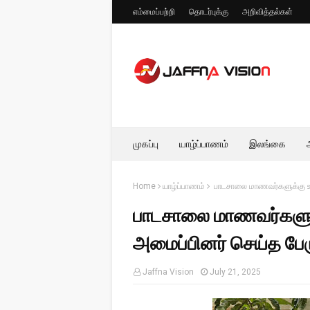
எம்மைப்பற்றி
தொடர்புக்கு
அறிவித்தல்கள்
முகப்பு
யாழ்ப்பாணம்
இலங்கை
Home
யாழ்ப்பாணம்
பாடசாலை மாணவர்களுக்கு உரு
பாடசாலை மாணவர்களுக்க
அமைப்பினர் செய்த பே
Jaffna Vision
July 21, 2025