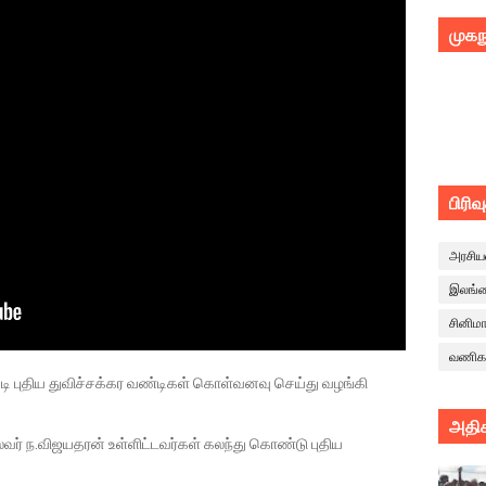
முகந
பிரிவ
அரசிய
இலங்
சினிம
வணிக
ற்படி புதிய துவிச்சக்கர வண்டிகள் கொள்வனவு செய்து வழங்கி
அதிக
லைவர் ந.விஜயதரன் உள்ளிட்டவர்கள் கலந்து கொண்டு புதிய