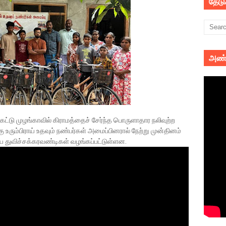
தேட
அண்
ட்டு முழங்காவில் கிராமத்தைச் சேர்ந்த பொருளாதார நலிவுற்ற
 உரும்பிராய் உதவும் நண்பர்கள் அமைப்பினரால் நேற்று முன்தினம்
ய துவிச்சக்கரவண்டிகள் வழங்கப்பட்டுள்ளன.