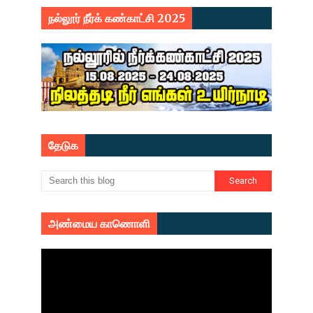
நல்லூர் நீர்க் கண்காட்சி 2025
தேடுக
அண்மைய காணொளி