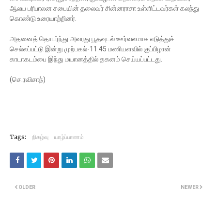
ஆலய பரிபாலன சபையின் தலைவர் சின்னராசா உள்ளிட்டவர்கள் கலந்து
கொண்டு உரையாற்றினர்.
அதனைத் தொடர்ந்து அவரது பூதவுடல் ஊர்வலமாக எடுத்துச்
செல்லப்பட்டு இன்று முற்பகல்-11.45 மணியளவில் குப்பிழான்
காடாகடம்பை இந்து மயானத்தில் தகனம் செய்யப்பட்டது.
(செ.ரவிசாந்)
Tags:
நிகழ்வு
யாழ்ப்பாணம்
OLDER
NEWER