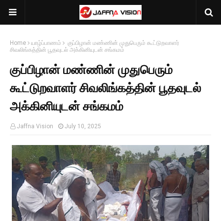
Home
யாழ்ப்பாணம்
குப்பிழான் மண்ணின் முதுபெரும் கூட்டுறவாளர்
சிவலிங்கத்தின் பூதவுடல் அக்கினியுடன் சங்கமம்
குப்பிழான் மண்ணின் முதுபெரும்
கூட்டுறவாளர் சிவலிங்கத்தின் பூதவுடல்
அக்கினியுடன் சங்கமம்
Jaffna Vision
July 10, 2025