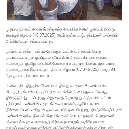
முதுபெரும் கூட்டுறவாளர் நல்லதம்பி சிவலிங்கத்தின் பூதவுடல் இன்று
வியாழக்கிழமை (10.07.2025) அவர் பிறந்த யாழ். குப்பிழான் மண்ணில்
அக்கினியுடன் சங்கமமானது.
முன்னாள் சுன்னாகம் பல நோக்குக் கூட்டுறவுச் சங்கப் பொது
முகாமையாளரும், குப்பிழான் வீரபத்திரர் ஆலய பரிபாலன சபைத்
தலைவரும், குப்பிழான் விக்கினேஸ்வரா சனசமூக நிலைய முன்னாள்
தலைவருமான இவர் கடந்த திங்கட்கிழமை (07.07.2025) தனது 84
ஆவது வயதில் காலமானார்.
அன்னாரின் இறுதிக் கிரியைகள் இன்று காலை-09 மணியளவில்
வீரபத்திரர் கோவிலடி, குப்பிழான் வடக்கில் அமைந்துள்ள அவரது
இல்லத்தில் இடம்பெற்றது. அதனைத் தொடர்ந்து அஞ்சலிக் கூட்டம்
குப்பிழான் மண்ணின் சமூக சேவையாளரும், ஆசிரியருமான
தில்லையம்பலம் சசிதரன் தலைமையில் நடைபெற்றது. நிகழ்வில் குப்பிழான்
மண்ணின் ஓய்வு நிலைக் கிராம சேவகர் சோ.பரமநாதன், பேராதனைப்
பல்கலைக்கழக வருகைதரு விரிவுரையாளரும், ஆசிரியருமான
சைவப்புலவர் ஏ.அனுசாந்தன், குப்பிழான் கற்கரைக் கற்பக விநாயகர்