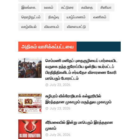
இலங்கை.
உலகம்
கட்டுரை
கவிதை
சினிமா
தொழிநுட்பம்
நிகழ்வு
யாழ்ப்பாணம்
வணிகம்
வாழ்வியல்
விவசாயம்
விளையாட்டு
அதிகம் வாசிக்கப்பட்டவை
செம்மணி மனிதப் புதைகுழியைப் பார்வையிட
வருகை தந்த ஐரோப்பிய ஒன்றிய உயர்மட்டப்
பிரதிநிதிகளிடம் சர்வதேச விசாரணை கோரி
மாபெரும் போராட்டம்
July 23, 2026
சுழிபுரம் விக்ரோறியாக் கல்லூரியில்
இரத்ததான முகாமும் மருத்துவ முகாமும்
July 23, 2026
கீரிமலையில் இன்று மாபெரும் இரத்ததான
முகாம்
July 26, 2026