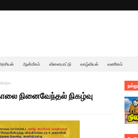
அரசியல்
ஆன்மீகம்
விளையாட்டு
வாழ்வியல்
வணிகம்
நிகழ்வு
நல்லூ
கொலை நினைவேந்தல் நிகழ்வு