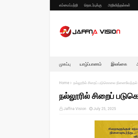
எம்மைப்பற்றி
தொடர்புக்கு
அறிவித்தல்கள்
முகப்பு
யாழ்ப்பாணம்
இலங்கை
Home
நல்லூரில் சிறைப் படுகொலை நினைவேந்தல் 
நல்லூரில் சிறைப் படு
Jaffna Vision
July 25, 2025