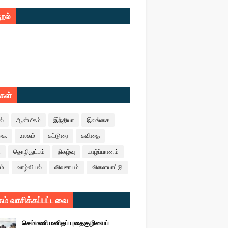
ூல்
ுகள்
ல்
ஆன்மீகம்
இந்தியா
இலங்கை
கை.
உலகம்
கட்டுரை
கவிதை
ா
தொழிநுட்பம்
நிகழ்வு
யாழ்ப்பாணம்
ம்
வாழ்வியல்
விவசாயம்
விளையாட்டு
ம் வாசிக்கப்பட்டவை
செம்மணி மனிதப் புதைகுழியைப்