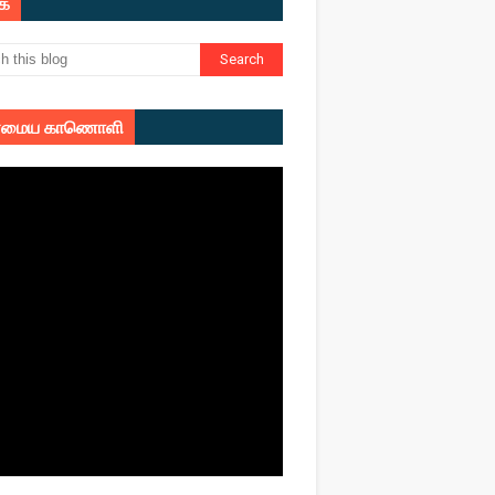
ுக
மைய காணொளி