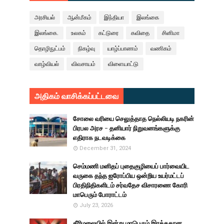
அரசியல்
ஆன்மீகம்
இந்தியா
இலங்கை
இலங்கை.
உலகம்
கட்டுரை
கவிதை
சினிமா
தொழிநுட்பம்
நிகழ்வு
யாழ்ப்பாணம்
வணிகம்
வாழ்வியல்
விவசாயம்
விளையாட்டு
அதிகம் வாசிக்கப்பட்டவை
சோலை வரியை செலுத்தாத நெல்லியடி நகரின்
பிரபல அரச - தனியார் நிறுவனங்களுக்கு
எதிராக நடவடிக்கை
December 31, 2024
செம்மணி மனிதப் புதைகுழியைப் பார்வையிட
வருகை தந்த ஐரோப்பிய ஒன்றிய உயர்மட்டப்
பிரதிநிதிகளிடம் சர்வதேச விசாரணை கோரி
மாபெரும் போராட்டம்
July 23, 2026
கீரிமலையில் இன்று மாபெரும் இரத்ததான