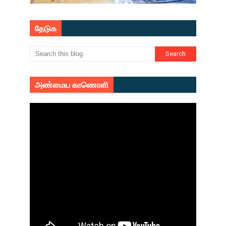
தேடுக
அண்மைய காணொளி