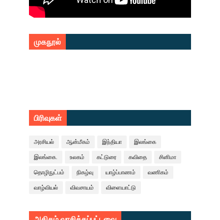
முகநூல்
பிரிவுகள்
அரசியல்
ஆன்மீகம்
இந்தியா
இலங்கை
இலங்கை.
உலகம்
கட்டுரை
கவிதை
சினிமா
தொழிநுட்பம்
நிகழ்வு
யாழ்ப்பாணம்
வணிகம்
வாழ்வியல்
விவசாயம்
விளையாட்டு
அதிகம் வாசிக்கப்பட்டவை