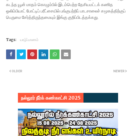
கடந்த யூன் மாதம் கொழும்பில் இடம்பெற்ற தேசியமட்டக் கணித
ஒலிம்பியாட் போட்டிப் பரீட்சையில் பங்குபற்றிப் பாடசாலைச் சமூகத்திற்குப்
பெருமை சேர்த்திருந்தமையும் இங்கு குறிப்பிடத்தக்கது.
Tags:
யாழ்ப்பாணம்
OLDER
NEWER
நல்லூர் நீர்க் கண்காட்சி 2025