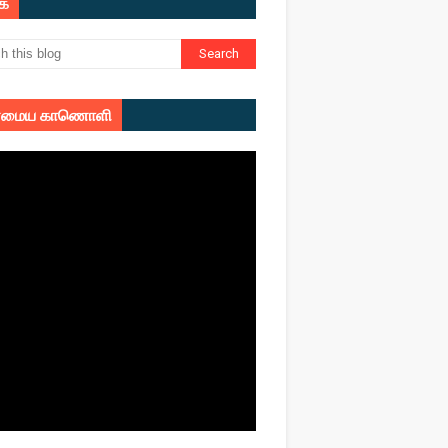
ுக
மைய காணொளி