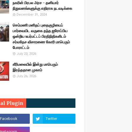
நகரின் பிரபல அரச - தனியார்
நிறுவனங்களுக்கு எதிராக நடவடிக்கை
December 31, 2024
செம்மணி மனிதப் புதைகுழியைப்
பார்வையிட வருகை தந்த ஐரோப்பிய
ஒன்றிய உயர்மட்டப் பிரதிநிதிகளிடம்
சர்வதேச விசாரணை கோரி மாபெரும்
போராட்டம்
July 23, 2026
கீரிமலையில் இன்று மாபெரும்
இரத்ததான முகாம்
July 26, 2026
ial Plugin