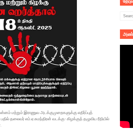
தேட
அண்
ன்னம் மற்றும் இராணுவ அடக்குமுறைகளுக்கு எதிர்ப்புத்
தில் தலைவர் எம்.ஏ.சுமந்திரன் வடக்கு- கிழக்குத் தழுவிய ரீதியில்
.