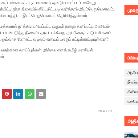
்பாணப் பல்கலைக்கழக மாணவர் ஒன்றியம் உட்படப் பல்வேறு
ிட்டிருந்த நிலையில் திட்டமிட்டபடி ஹர்த்தால் இடம்பெறுமெனவும்,
முகந
ல் மாத்திரம் இடம்பெறுமெனவும் தெரிவித்துள்ளார்.
்மக்களால் தூக்கியெறியப்பட்ட ஒருவர் தனது தனிப்பட்ட அரசியல்
 பயன்படுத்த நினைப்பதாகப் பல்வேறு தரப்பினரும் கடும் விசனம்
 ஒவ்வாத போராட்ட வடிவம் எனவும் பலரும் சுட்டிக்காட்டியுள்ளனர்.
ுவதற்கான வாய்ப்புக்கள் இல்லை எனத் தமிழ் அரசியல்
னர்.
பிரிவ
அரசிய
இலங்
சினிம
வணிக
NEWER
அதிக