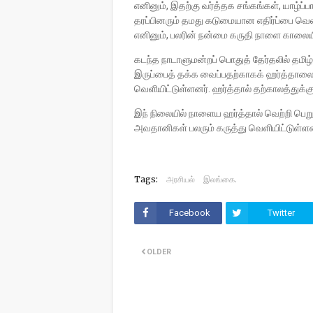
எனினும், இதற்கு வர்த்தக சங்கங்கள், யாழ்ப
தரப்பினரும் தமது கடுமையான எதிர்ப்பை வெளிய
எனினும், பலரின் நன்மை கருதி நாளை காலையி
கடந்த நாடாளுமன்றப் பொதுத் தேர்தலில் தமிழ
இருப்பைத் தக்க வைப்பதற்காகக் ஹர்த்தாலைப்
வெளியிட்டுள்ளனர். ஹர்த்தால் தற்காலத்துக்கு
இந் நிலையில் நாளைய ஹர்த்தால் வெற்றி பெற
அவதானிகள் பலரும் கருத்து வெளியிட்டுள்ள
Tags:
அரசியல்
இலங்கை.
Facebook
Twitter
OLDER