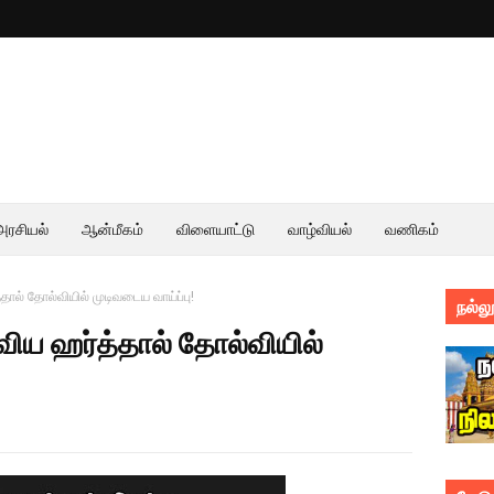
அரசியல்
ஆன்மீகம்
விளையாட்டு
வாழ்வியல்
வணிகம்
்தால் தோல்வியில் முடிவடைய வாய்ப்பு!
நல்லூ
ுவிய ஹர்த்தால் தோல்வியில்