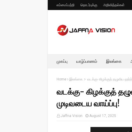
எம்மைப்பற்றி
தொடர்புக்கு
அறிவித்தல்கள்
முகப்பு
யாழ்ப்பாணம்
இலங்கை
Home
இலங்கை.
வடக்கு- கிழக்குத் தழுவிய ஹர்த
வடக்கு- கிழக்குத் தழ
முடிவடைய வாய்ப்பு!
Jaffna Vision
August 17, 2025