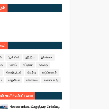
ூல்
ுகள்
ல்
ஆன்மீகம்
இந்தியா
இலங்கை
கை.
உலகம்
கட்டுரை
கவிதை
ா
தொழிநுட்பம்
நிகழ்வு
யாழ்ப்பாணம்
ம்
வாழ்வியல்
விவசாயம்
விளையாட்டு
ம் வாசிக்கப்பட்டவை
சோலை வரியை செலுத்தாத நெல்லியடி