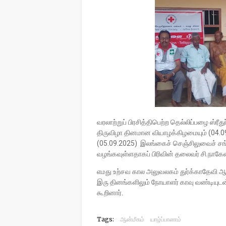
வரலாற்றுப் பிரசித்திபெற்ற தெல்லிப்பழை ஸ்
திருவிழா தினமான வியாழக்கிழமையும் (04.09
(05.09.2025) இலங்கைச் செஞ்சிலுவைச் சங்
வழங்கவுள்ளதாகப் பிரிவின் தலைவர் சி.நாகேஸ
எமது உற்சவ கால அலுவலகம் துர்க்காதேவி ஆல
இரு தினங்களிலும் நோயாளர் காவு வண்டியுடன
கூறினார்.
Tags:
ஆன்மீகம்
யாழ்ப்பாணம்