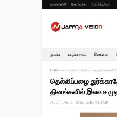
எம்மைப்பற்றி
தொடர்புக்கு
அறிவித்தல்கள்
முகப்பு
யாழ்ப்பாணம்
இலங்கை
Home
யாழ்ப்பாணம்
தெல்லிப்பழை துர்க்காதேவி 
தெல்லிப்பழை துர்க்காத
தினங்களில் இலவச மு
Jaffna Vision
September 03, 2025