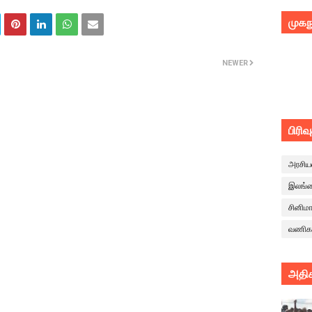
முகந
NEWER
பிரிவ
அரசிய
இலங்
சினிம
வணிக
அதிக