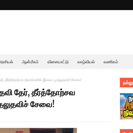
அரசியல்
ஆன்மீகம்
விளையாட்டு
வாழ்வியல்
வணிகம்
தேர், தீர்த்தோற்சவ தினங்களில் இலவச முதலுதவிச் சேவை!
நல்லூ
ேவி தேர், தீர்த்தோற்சவ
தலுதவிச் சேவை!