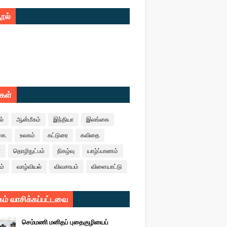
ூல்
ுகள்
ல்
ஆன்மீகம்
இந்தியா
இலங்கை
கை.
உலகம்
கட்டுரை
கவிதை
ா
தொழிநுட்பம்
நிகழ்வு
யாழ்ப்பாணம்
ம்
வாழ்வியல்
விவசாயம்
விளையாட்டு
ம் வாசிக்கப்பட்டவை
செம்மணி மனிதப் புதைகுழியைப்