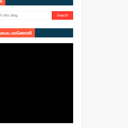
ுக
மைய காணொளி